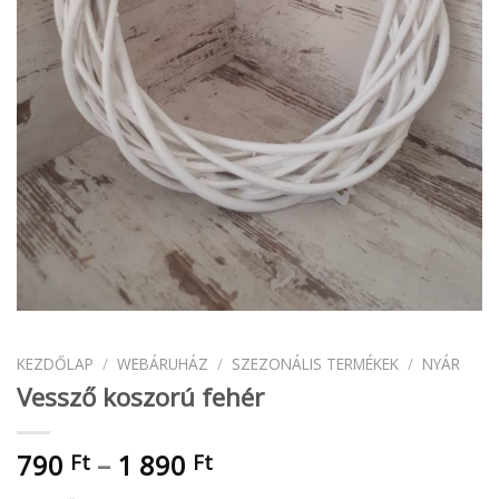
KEZDŐLAP
/
WEBÁRUHÁZ
/
SZEZONÁLIS TERMÉKEK
/
NYÁR
Vessző koszorú fehér
Ártartomány:
790
–
1 890
Ft
Ft
790 Ft