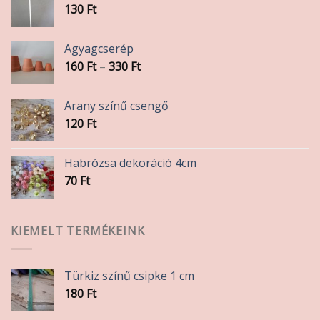
130
Ft
Agyagcserép
Ártartomány:
160
Ft
–
330
Ft
160 Ft
-
Arany színű csengő
330 Ft
120
Ft
Habrózsa dekoráció 4cm
70
Ft
KIEMELT TERMÉKEINK
Türkiz színű csipke 1 cm
180
Ft