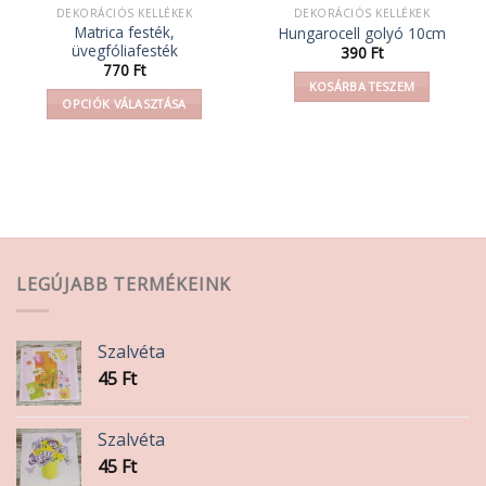
DEKORÁCIÓS KELLÉKEK
DEKORÁCIÓS KELLÉKEK
Matrica festék,
Hungarocell golyó 10cm
üvegfóliafesték
390
Ft
770
Ft
KOSÁRBA TESZEM
OPCIÓK VÁLASZTÁSA
Ennek
a
terméknek
több
variációja
van.
A
LEGÚJABB TERMÉKEINK
változatok
a
termékoldalon
Szalvéta
választhatók
45
Ft
ki
Szalvéta
45
Ft