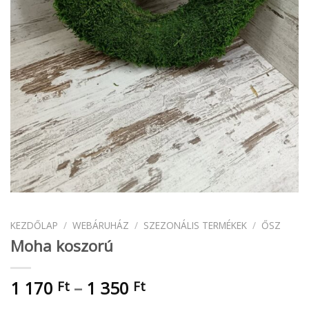
KEZDŐLAP
/
WEBÁRUHÁZ
/
SZEZONÁLIS TERMÉKEK
/
ŐSZ
Moha koszorú
Ártartomány:
1 170
–
1 350
Ft
Ft
1