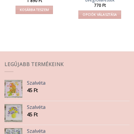
1 890
Ft
770
Ft
KOSÁRBA TESZEM
OPCIÓK VÁLASZTÁSA
Ennek
a
terméknek
több
variációja
van.
A
LEGÚJABB TERMÉKEINK
változatok
a
termékoldalon
Szalvéta
választhatók
45
Ft
ki
Szalvéta
45
Ft
Szalvéta