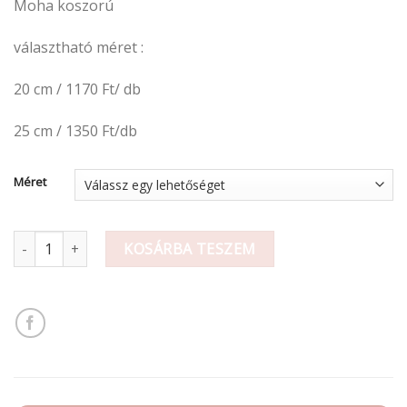
Moha koszorú
170 Ft
-
választható méret :
1
350 Ft
20 cm / 1170 Ft/ db
25 cm / 1350 Ft/db
Méret
Moha koszorú mennyiség
KOSÁRBA TESZEM