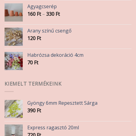
Agyagcserép
Ártartomány:
160
Ft
–
330
Ft
160 Ft
-
Arany színű csengő
330 Ft
120
Ft
Habrózsa dekoráció 4cm
70
Ft
KIEMELT TERMÉKEINK
Gyöngy 6mm Repesztett Sárga
390
Ft
Express ragasztó 20ml
720
Ft