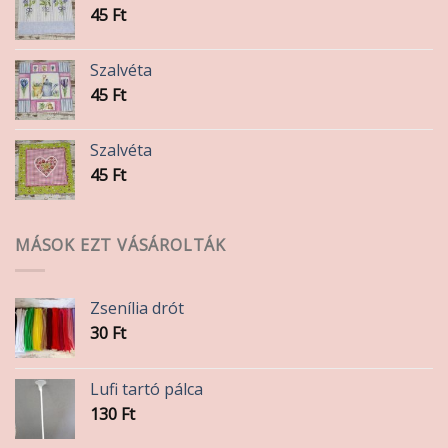
45
Ft
Szalvéta
45
Ft
Szalvéta
45
Ft
MÁSOK EZT VÁSÁROLTÁK
Zsenília drót
30
Ft
Lufi tartó pálca
130
Ft