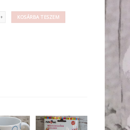
i latex 170 Ft-/db mennyiség
KOSÁRBA TESZEM