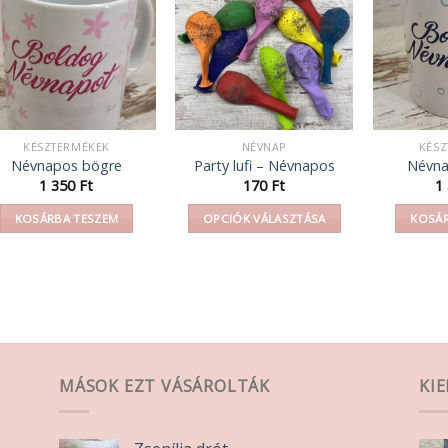
KÉSZTERMÉKEK
NÉVNAP
KÉSZ
Névnapos bögre
Party lufi – Névnapos
Névna
1 350
Ft
170
Ft
1
KOSÁRBA TESZEM
OPCIÓK VÁLASZTÁSA
KOSÁR
Ennek
a
terméknek
több
variációja
van.
A
MÁSOK EZT VÁSÁROLTÁK
KI
változatok
a