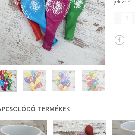
jelezze!
Számos luf
APCSOLÓDÓ TERMÉKEK