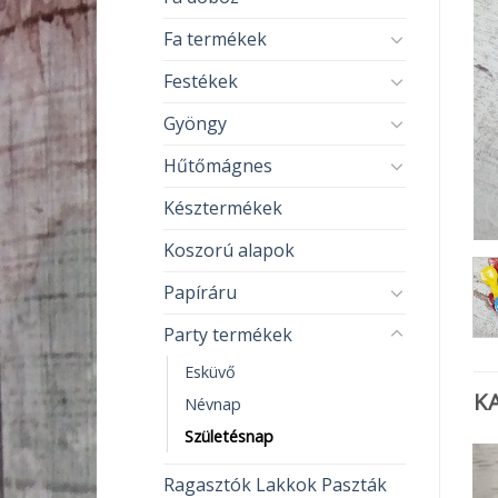
Fa termékek
Festékek
Gyöngy
Hűtőmágnes
Késztermékek
Koszorú alapok
Papíráru
Party termékek
Esküvő
K
Névnap
Születésnap
Ragasztók Lakkok Paszták