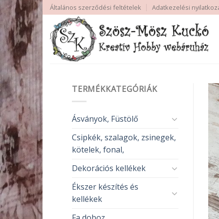
Skip
Általános szerződési feltételek
Adatkezelési nyilatkoz
to
content
TERMÉKKATEGÓRIÁK
Ásványok, Füstölő
Csipkék, szalagok, zsinegek,
kötelek, fonal,
Dekorációs kellékek
Ékszer készítés és
kellékek
Fa doboz