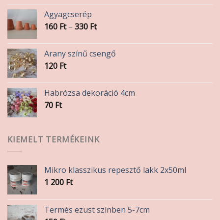
Agyagcserép
Ártartomány:
160
Ft
–
330
Ft
160 Ft
-
Arany színű csengő
330 Ft
120
Ft
Habrózsa dekoráció 4cm
70
Ft
KIEMELT TERMÉKEINK
Mikro klasszikus repesztő lakk 2x50ml
1 200
Ft
Termés ezüst színben 5-7cm