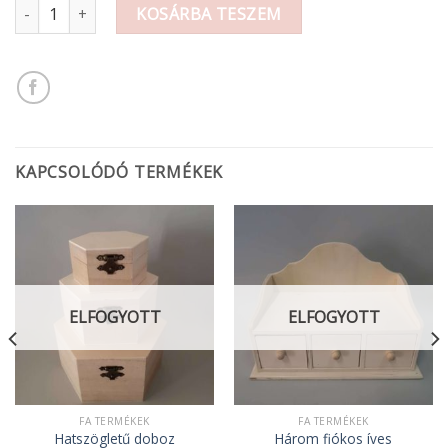
Fa felira /Home/20x7.5cm 590.- mennyiség
KOSÁRBA TESZEM
KAPCSOLÓDÓ TERMÉKEK
ELFOGYOTT
ELFOGYOTT
FA TERMÉKEK
FA TERMÉKEK
Három fiókos íves
Hatszögletű doboz