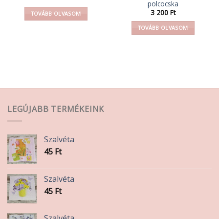
polcocska
mány:
3 200
Ft
TOVÁBB OLVASOM
TOVÁBB OLVASOM
LEGÚJABB TERMÉKEINK
Szalvéta
45
Ft
Szalvéta
45
Ft
Szalvéta