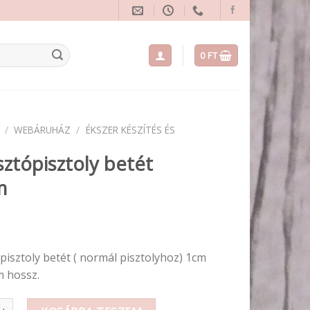
0
FT
/
WEBÁRUHÁZ
/
ÉKSZER KÉSZÍTÉS ÉS
ztópisztoly betét
m
isztoly betét ( normál pisztolyhoz) 1cm
m hossz.
isztoly betét 11mm mennyiség