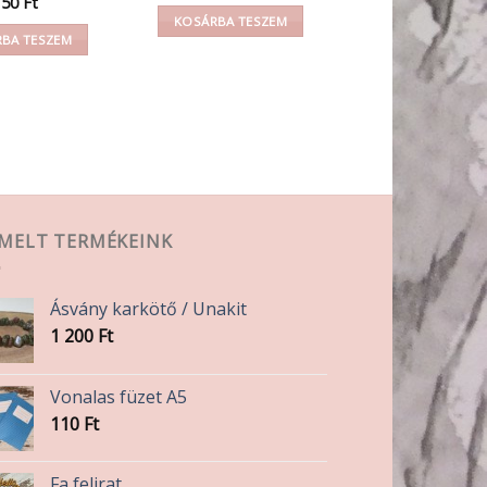
150
Ft
KOSÁRBA TESZEM
BA TESZEM
EMELT TERMÉKEINK
Ásvány karkötő / Unakit
1 200
Ft
Vonalas füzet A5
110
Ft
Fa felirat