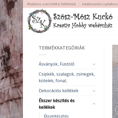
Skip
Általános szerződési feltételek
Adatkezelési nyilatkoz
to
content
TERMÉKKATEGÓRIÁK
Ásványok, Füstölő
Csipkék, szalagok, zsinegek,
kötelek, fonal,
Dekorációs kellékek
Ékszer készítés és
kellékek
Ékszerkészítés