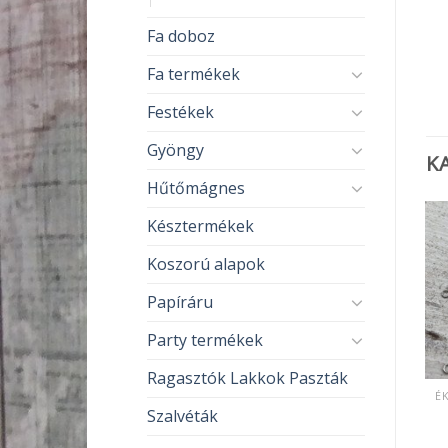
Fa doboz
Fa termékek
Festékek
Gyöngy
K
Hűtőmágnes
Késztermékek
Koszorú alapok
Papíráru
Party termékek
Ragasztók Lakkok Paszták
ÉKSZER KÉSZÍTÉS ÉS KELLÉKEK
ÉKSZER KÉSZÍTÉS ÉS KELLÉKEK
Gyűrű alapok /
Köztes elemek /
Szalvéták
Választható
Választható