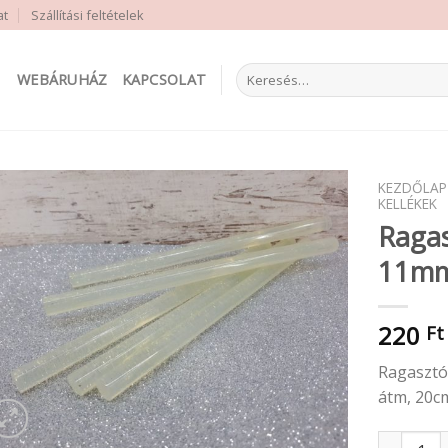
at
Szállítási feltételek
Keresés
WEBÁRUHÁZ
KAPCSOLAT
a
következőre:
KEZDŐLAP
KELLÉKEK
Ragas
11m
220
Ft
Ragasztóp
átm, 20c
Ragasztóp