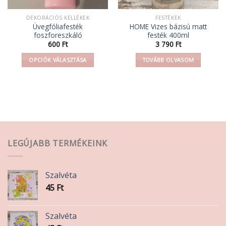
DEKORÁCIÓS KELLÉKEK
FESTÉKEK
Üvegfóliafesték
HOME Vizes bázisú matt
foszforeszkáló
festék 400ml
600
Ft
3 790
Ft
OPCIÓK VÁLASZTÁSA
TOVÁBB OLVASOM
Ennek
a
terméknek
több
variációja
van.
A
LEGÚJABB TERMÉKEINK
változatok
a
termékoldalon
Szalvéta
választhatók
45
Ft
ki
Szalvéta