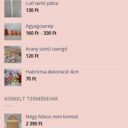
Lufi tartó pálca
130
Ft
Agyagcserép
Ártartomány:
160
Ft
–
330
Ft
160 Ft
-
Arany színű csengő
330 Ft
120
Ft
Habrózsa dekoráció 4cm
70
Ft
KIEMELT TERMÉKEINK
Négy fiókos mini komód
2 390
Ft