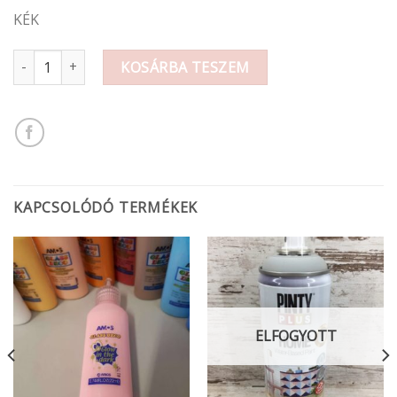
KÉK
Csillámos üvegfesték 10,5ml mennyiség
KOSÁRBA TESZEM
KAPCSOLÓDÓ TERMÉKEK
ELFOGYOTT