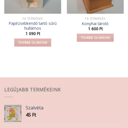
FA TERMÉKEK
FA TERMÉKEK
Papírzsebkendő tartó sűrű
Konyhai tároló
hullámos
1 600
Ft
1 090
Ft
TOVÁBB OLVASOM
TOVÁBB OLVASOM
LEGÚJABB TERMÉKEINK
Szalvéta
45
Ft