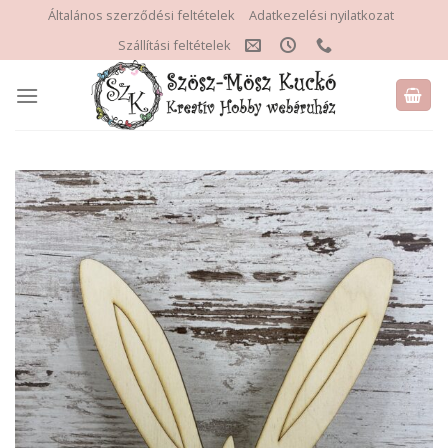
Skip
Általános szerződési feltételek
Adatkezelési nyilatkozat
to
Szállítási feltételek
content