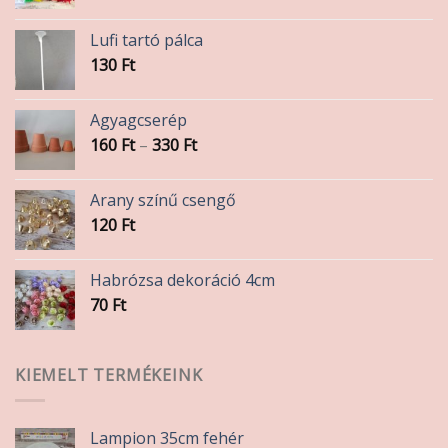
Lufi tartó pálca
130
Ft
Agyagcserép
Ártartomány:
160
Ft
–
330
Ft
160 Ft
-
Arany színű csengő
330 Ft
120
Ft
Habrózsa dekoráció 4cm
70
Ft
KIEMELT TERMÉKEINK
Lampion 35cm fehér