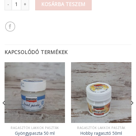
Klasszikus repesztő lakk 2x50ml mennyiség
KOSÁRBA TESZEM
KAPCSOLÓDÓ TERMÉKEK
RAGASZTÓK LAKKOK PASZTÁK
RAGASZTÓK LAKKOK PASZTÁK
Gyöngypaszta 50 ml
Hobby ragasztó 50ml