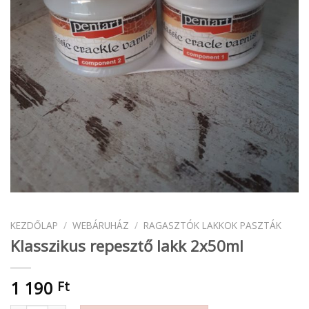
KEZDŐLAP
/
WEBÁRUHÁZ
/
RAGASZTÓK LAKKOK PASZTÁK
Klasszikus repesztő lakk 2x50ml
1 190
Ft