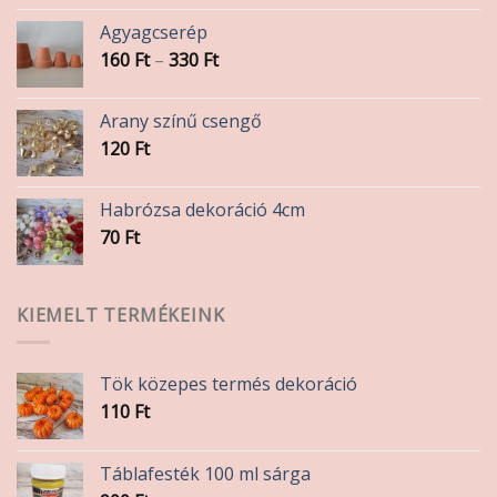
Agyagcserép
Ártartomány:
160
Ft
–
330
Ft
160 Ft
-
Arany színű csengő
330 Ft
120
Ft
Habrózsa dekoráció 4cm
70
Ft
KIEMELT TERMÉKEINK
Tök közepes termés dekoráció
110
Ft
Táblafesték 100 ml sárga