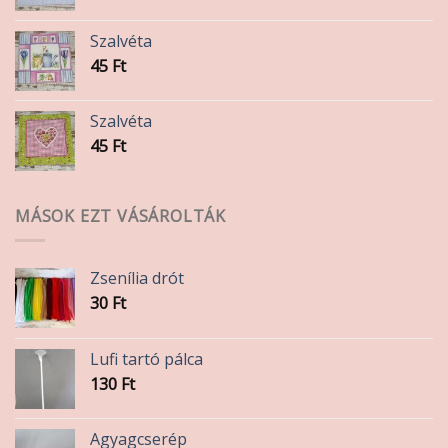
Szalvéta
45
Ft
Szalvéta
45
Ft
MÁSOK EZT VÁSÁROLTÁK
Zsenília drót
30
Ft
Lufi tartó pálca
130
Ft
Agyagcserép