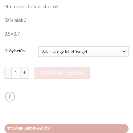
Női neves fa kulcstartók
Szív alakú
3.5×3.7
G-Gy betűs:
Női neves fa kulcstartó / G-Gy mennyiség
KOSÁRBA TESZEM
TOVÁBBI INFORMÁCIÓK