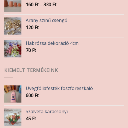
Ártartomány:
160
Ft
–
330
Ft
160 Ft
-
Arany színű csengő
330 Ft
120
Ft
Habrózsa dekoráció 4cm
70
Ft
KIEMELT TERMÉKEINK
Üvegfóliafesték foszforeszkáló
600
Ft
Szalvéta karácsonyi
45
Ft