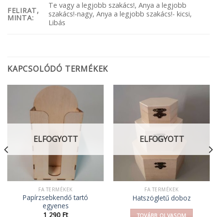
Te vagy a legjobb szakács!, Anya a legjobb
FELIRAT,
szakács!-nagy, Anya a legjobb szakács!- kicsi,
MINTA:
Libás
KAPCSOLÓDÓ TERMÉKEK
ELFOGYOTT
ELFOGYOTT
FA TERMÉKEK
FA TERMÉKEK
Papírzsebkendő tartó
Hatszögletű doboz
egyenes
1 290
Ft
TOVÁBB OLVASOM