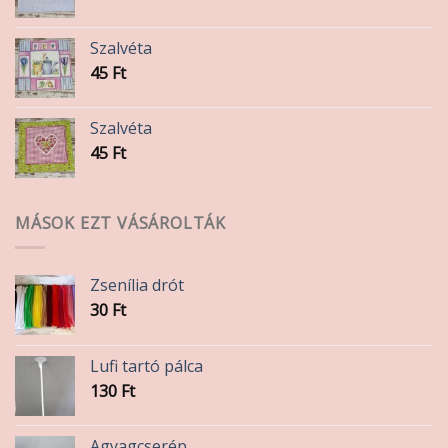
Szalvéta
45
Ft
Szalvéta
45
Ft
MÁSOK EZT VÁSÁROLTÁK
Zsenília drót
30
Ft
Lufi tartó pálca
130
Ft
Agyagcserép