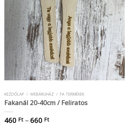
KEZDŐLAP
/
WEBÁRUHÁZ
/
FA TERMÉKEK
Fakanál 20-40cm / Feliratos
Ártartomány:
460
–
660
Ft
Ft
460 Ft