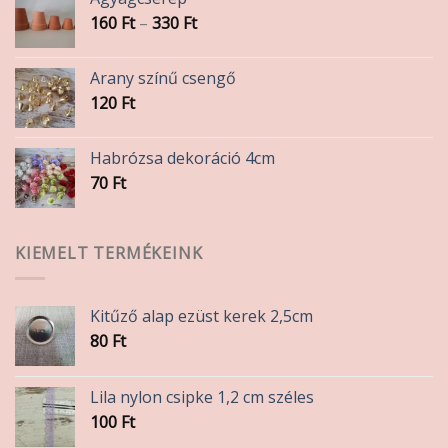
Ártartomány:
160
Ft
–
330
Ft
160 Ft
-
Arany színű csengő
330 Ft
120
Ft
Habrózsa dekoráció 4cm
70
Ft
KIEMELT TERMÉKEINK
Kitűző alap ezüst kerek 2,5cm
80
Ft
Lila nylon csipke 1,2 cm széles
100
Ft