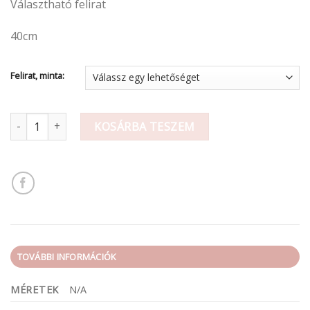
Választható felirat
-
660 Ft
40cm
Felirat, minta:
Fakanál 20-40cm / Feliratos mennyiség
KOSÁRBA TESZEM
TOVÁBBI INFORMÁCIÓK
MÉRETEK
N/A