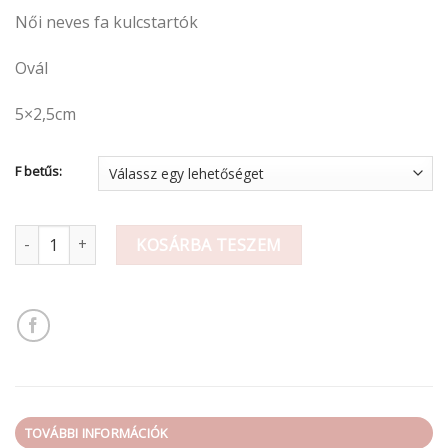
Női neves fa kulcstartók
Ovál
5×2,5cm
F betűs:
Női neves fa kulcstartó / F mennyiség
KOSÁRBA TESZEM
TOVÁBBI INFORMÁCIÓK