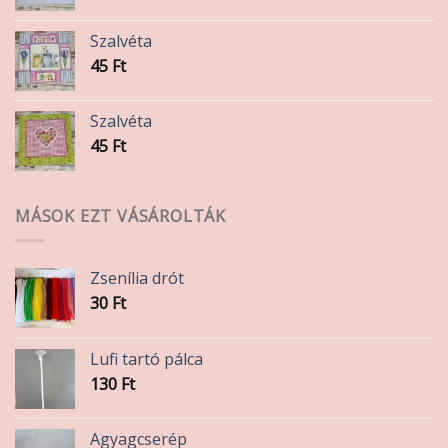
Szalvéta
45
Ft
Szalvéta
45
Ft
MÁSOK EZT VÁSÁROLTÁK
Zsenília drót
30
Ft
Lufi tartó pálca
130
Ft
Agyagcserép