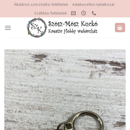
Skip
Általános szerződési feltételek
Adatkezelési nyilatkozat
to
Szállítási feltételek
content