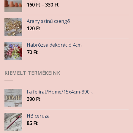
Ártartomány:
160
Ft
–
330
Ft
160 Ft
-
Arany színű csengő
330 Ft
120
Ft
Habrózsa dekoráció 4cm
70
Ft
KIEMELT TERMÉKEINK
Fa felirat/Home/15x4cm-390.-.
390
Ft
HB ceruza
85
Ft