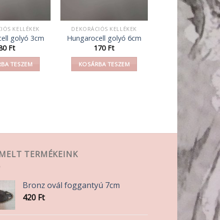
IÓS KELLÉKEK
DEKORÁCIÓS KELLÉKEK
ell golyó 3cm
Hungarocell golyó 6cm
80
Ft
170
Ft
BA TESZEM
KOSÁRBA TESZEM
EMELT TERMÉKEINK
Bronz ovál foggantyú 7cm
420
Ft