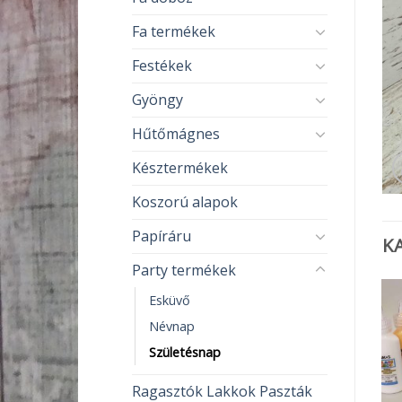
Fa termékek
Festékek
Gyöngy
Hűtőmágnes
Késztermékek
Koszorú alapok
Papíráru
K
Party termékek
Esküvő
Névnap
Születésnap
Ragasztók Lakkok Paszták