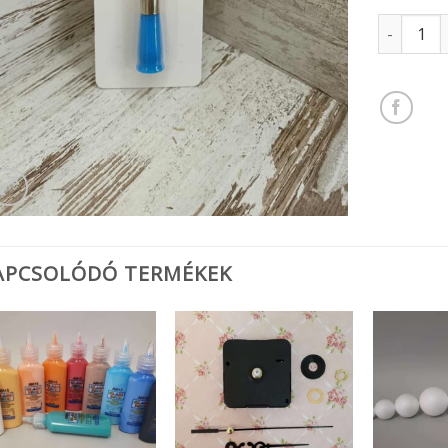
Zenélő gy
APCSOLÓDÓ TERMÉKEK