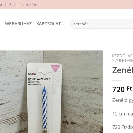
at
Szállítási feltételek
Keresés
WEBÁRUHÁZ
KAPCSOLAT
a
következőre:
KEZDŐLAP
SZÜLETÉS
Zenél
720
Ft
Zenélő g
12 cm m
720 Ft/d