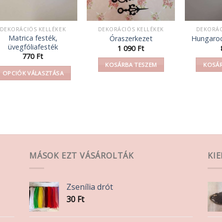
DEKORÁCIÓS KELLÉKEK
DEKORÁCIÓS KELLÉKEK
DEKORÁC
Matrica festék,
Óraszerkezet
Hungaroc
üvegfóliafesték
y:
1 090
Ft
770
Ft
KOSÁRBA TESZEM
KOSÁR
OPCIÓK VÁLASZTÁSA
Ennek
a
terméknek
több
variációja
van.
A
MÁSOK EZT VÁSÁROLTÁK
KI
változatok
a
Zsenília drót
termékoldalon
30
Ft
választhatók
ki