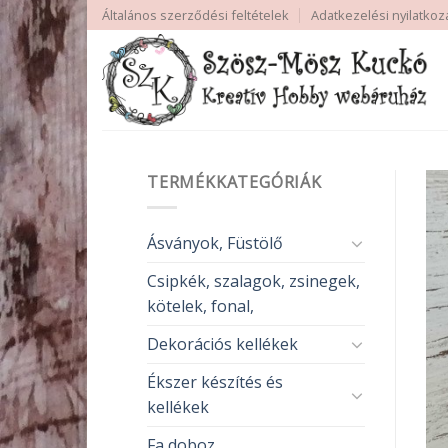
Skip
Általános szerződési feltételek
Adatkezelési nyilatkoz
to
content
TERMÉKKATEGÓRIÁK
Ásványok, Füstölő
Csipkék, szalagok, zsinegek,
kötelek, fonal,
Dekorációs kellékek
Ékszer készítés és
kellékek
Fa doboz