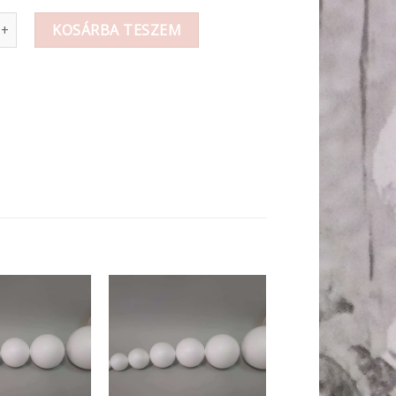
ertya mennyiség
KOSÁRBA TESZEM