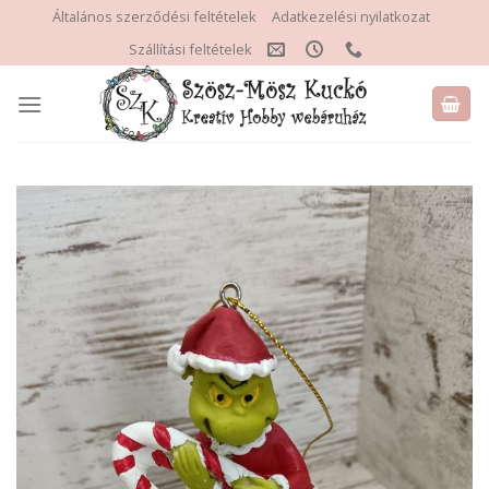
Skip
Általános szerződési feltételek
Adatkezelési nyilatkozat
to
Szállítási feltételek
content