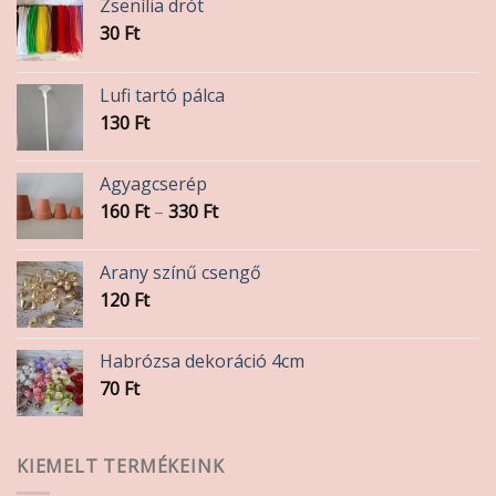
Zsenília drót
30
Ft
Lufi tartó pálca
130
Ft
Agyagcserép
Ártartomány:
160
Ft
–
330
Ft
160 Ft
-
Arany színű csengő
330 Ft
120
Ft
Habrózsa dekoráció 4cm
70
Ft
KIEMELT TERMÉKEINK