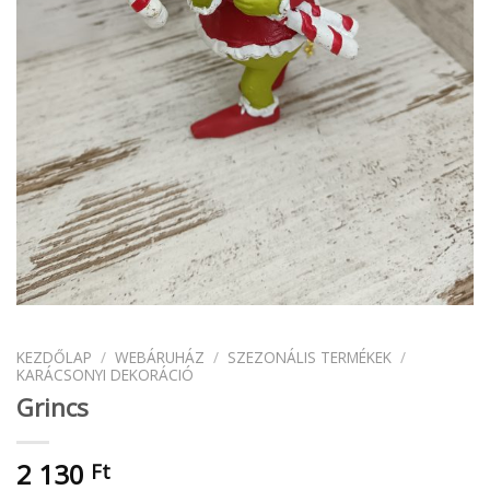
KEZDŐLAP
/
WEBÁRUHÁZ
/
SZEZONÁLIS TERMÉKEK
/
KARÁCSONYI DEKORÁCIÓ
Grincs
2 130
Ft