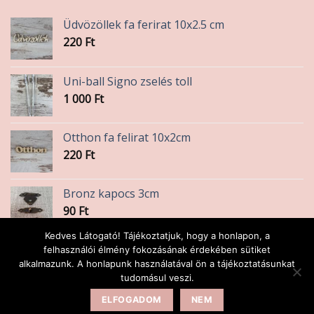
Üdvözöllek fa ferirat 10x2.5 cm
220
Ft
Uni-ball Signo zselés toll
1 000
Ft
Otthon fa felirat 10x2cm
220
Ft
Bronz kapocs 3cm
90
Ft
Kedves Látogató! Tájékoztatjuk, hogy a honlapon, a
Bronz képakasztó
felhasználói élmény fokozásának érdekében sütiket
alkalmazunk. A honlapunk használatával ön a tájékoztatásunkat
100
Ft
tudomásul veszi.
ELFOGADOM
NEM