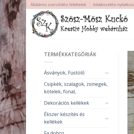
Skip
Általános szerződési feltételek
Adatkezelési nyilatkoz
to
content
TERMÉKKATEGÓRIÁK
Ásványok, Füstölő
Csipkék, szalagok, zsinegek,
kötelek, fonal,
Dekorációs kellékek
Ékszer készítés és
kellékek
Fa doboz