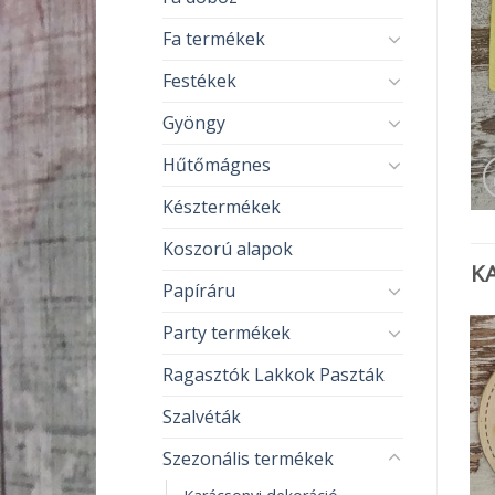
Fa termékek
Festékek
Gyöngy
Hűtőmágnes
Késztermékek
Koszorú alapok
K
Papíráru
Party termékek
Ragasztók Lakkok Paszták
Szalvéták
ELFOGYOTT
Szezonális termékek