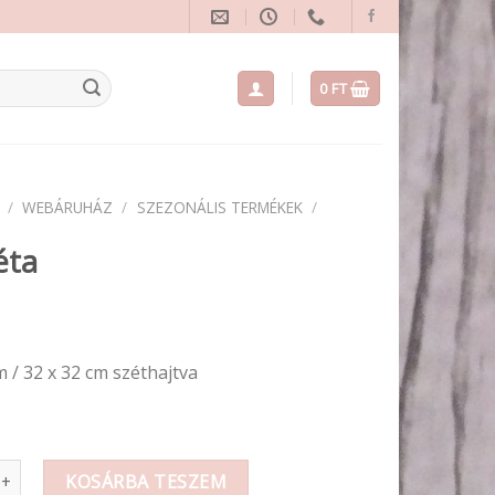
0
FT
/
WEBÁRUHÁZ
/
SZEZONÁLIS TERMÉKEK
/
éta
m / 32 x 32 cm széthajtva
mennyiség
KOSÁRBA TESZEM