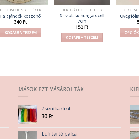
DEKORÁCIÓS KELLÉKEK
DEKORÁCIÓS KELLÉKEK
DEKORÁC
Szív alakú hungarocell
Fa ajándék köszönő
Üvegfóli
7cm
340
Ft
150
Ft
KOSÁRBA TESZEM
OPCIÓK
KOSÁRBA TESZEM
MÁSOK EZT VÁSÁROLTÁK
KI
Zsenília drót
30
Ft
Lufi tartó pálca