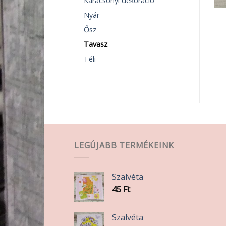
Karácsonyi dekoráció
Nyár
DEKORÁCIÓS KELLÉKEK
DEKORÁCIÓS KELLÉKEK
Óraszerkezet akasztós
Formalyukasztó 25mm
Ősz
1 090
Ft
2 390
Ft
Tavasz
KOSÁRBA TESZEM
TOVÁBB OLVASOM
Téli
LEGÚJABB TERMÉKEINK
Szalvéta
45
Ft
Szalvéta