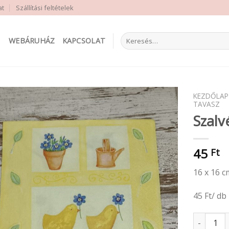
at
Szállítási feltételek
Keresés
WEBÁRUHÁZ
KAPCSOLAT
a
következőre:
KEZDŐLAP
TAVASZ
Szalv
45
Ft
16 x 16 c
45 Ft/ db
Szalvéta 