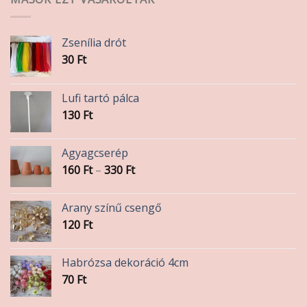
Zsenília drót
30
Ft
Lufi tartó pálca
130
Ft
Agyagcserép
Ártartomány:
160
Ft
–
330
Ft
160 Ft
-
Arany színű csengő
330 Ft
120
Ft
Habrózsa dekoráció 4cm
70
Ft