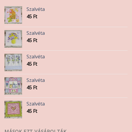
választhatók
Szalvéta
ki
45
Ft
Szalvéta
45
Ft
Szalvéta
45
Ft
Szalvéta
45
Ft
Szalvéta
45
Ft
MÁSOK EZT VÁSÁROLTÁK