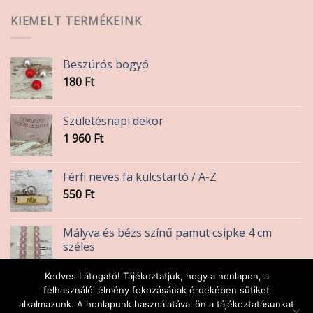
KIEMELT TERMÉKEINK
Beszúrós bogyó
180
Ft
Születésnapi dekor
1 960
Ft
Férfi neves fa kulcstartó / A-Z
550
Ft
Mályva és bézs színű pamut csipke 4 cm
széles
440
Ft
Kedves Látogató! Tájékoztatjuk, hogy a honlapon, a
Sárga alma termés dekoráció
felhasználói élmény fokozásának érdekében sütiket
alkalmazunk. A honlapunk használatával ön a tájékoztatásunkat
180
Ft