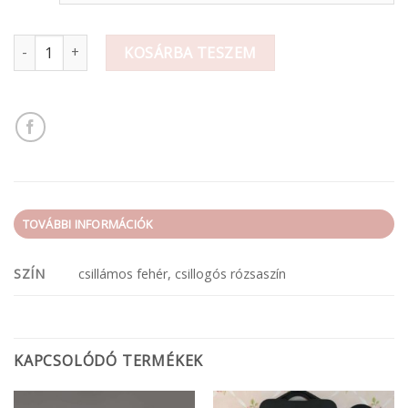
Csillogós beszúrható bogyó mennyiség
KOSÁRBA TESZEM
TOVÁBBI INFORMÁCIÓK
SZÍN
csillámos fehér, csillogós rózsaszín
KAPCSOLÓDÓ TERMÉKEK