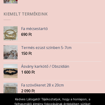
KIEMELT TERMÉKEINK
Fa mécsestartó
690
Ft
Termés ezüst színben 5-7cm
150
Ft
Ásvány karkötő / Obszidián
1 600
Ft
Fa szövőkeret 28 x 20cm
2 090
Ft
Kedves Látogató! Tájékoztatjuk, hogy a honlapon, a
Uni-ball Signo zselés toll
felhasználói élmény fokozásának érdekében sütiket