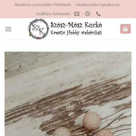
Skip
Általános szerződési feltételek
Adatkezelési nyilatkozat
to
Szállítási feltételek
content