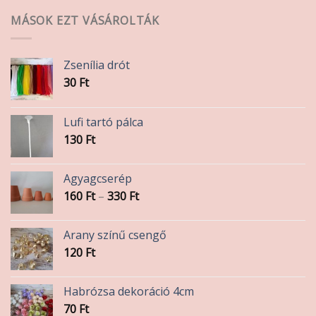
MÁSOK EZT VÁSÁROLTÁK
Zsenília drót
30
Ft
Lufi tartó pálca
130
Ft
Agyagcserép
Ártartomány:
160
Ft
–
330
Ft
160 Ft
-
Arany színű csengő
330 Ft
120
Ft
Habrózsa dekoráció 4cm
70
Ft