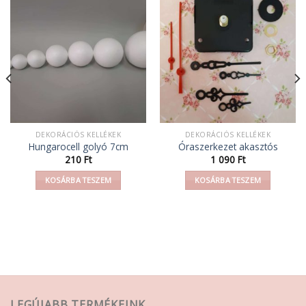
DEKORÁCIÓS KELLÉKEK
DEKORÁCIÓS KELLÉKEK
Hungarocell golyó 7cm
Óraszerkezet akasztós
210
Ft
1 090
Ft
KOSÁRBA TESZEM
KOSÁRBA TESZEM
LEGÚJABB TERMÉKEINK