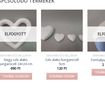
APCSOLÓDÓ TERMÉKEK
ELFOGYOTT
ELF
DEKORÁCIÓS KELLÉKEK
DEKORÁCIÓS KELLÉKEK
DEKORÁC
Nagy szív alakú
Szív alakú hungarocell
Formaly
hungarocell 24×24 cm
5cm
2
690
Ft
120
Ft
TOVÁB
TOVÁBB OLVASOM
KOSÁRBA TESZEM