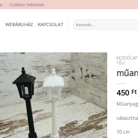
at
Szállítási feltételek
Keresés
WEBÁRUHÁZ
KAPCSOLAT
a
következőre:
KEZDŐLAP
TÉLI
műan
450
Ft
Műanyag
választha
10 cm