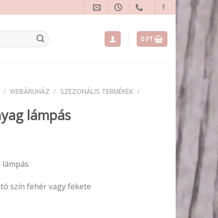
0
FT
/
WEBÁRUHÁZ
/
SZEZONÁLIS TERMÉKEK
/
yag lámpás
 lámpás
tó szín fehér vagy fekete