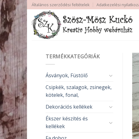
Skip
Általános szerződési feltételek
Adatkezelési nyilatkoz
to
content
TERMÉKKATEGÓRIÁK
Ásványok, Füstölő
Csipkék, szalagok, zsinegek,
kötelek, fonal,
Dekorációs kellékek
Ékszer készítés és
kellékek
Fa doboz