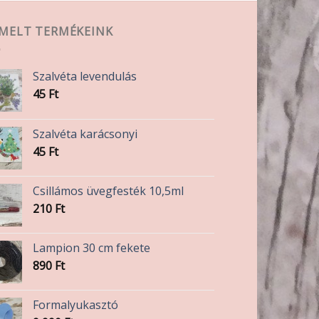
EMELT TERMÉKEINK
Szalvéta levendulás
45
Ft
Szalvéta karácsonyi
45
Ft
Csillámos üvegfesték 10,5ml
210
Ft
Lampion 30 cm fekete
890
Ft
Formalyukasztó