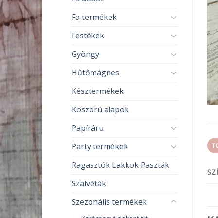
Fa termékek
Festékek
Gyöngy
Hűtőmágnes
Késztermékek
Koszorú alapok
Papíráru
Party termékek
T
Ragasztók Lakkok Paszták
SZ
Szalvéták
Szezonális termékek