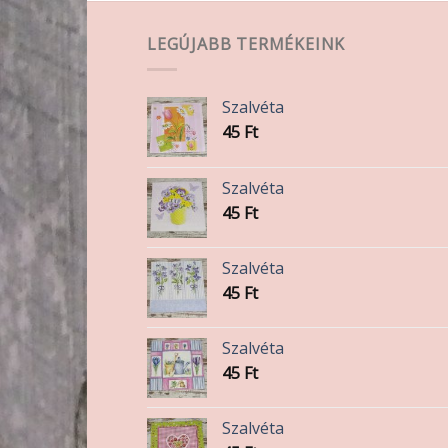
LEGÚJABB TERMÉKEINK
lon
Szalvéta
k
45
Ft
Szalvéta
45
Ft
Szalvéta
45
Ft
Szalvéta
45
Ft
Szalvéta