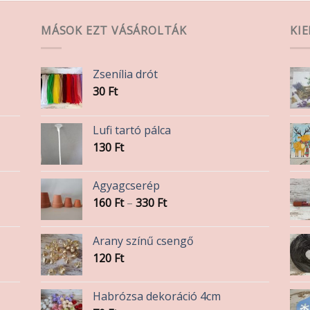
MÁSOK EZT VÁSÁROLTÁK
KI
Zsenília drót
30
Ft
Lufi tartó pálca
130
Ft
Agyagcserép
Ártartomány:
160
Ft
–
330
Ft
160 Ft
-
Arany színű csengő
330 Ft
120
Ft
Habrózsa dekoráció 4cm