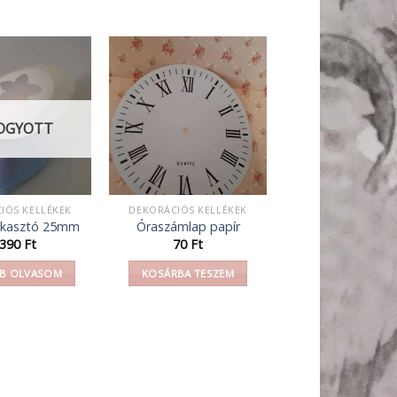
OGYOTT
IÓS KELLÉKEK
DEKORÁCIÓS KELLÉKEK
ukasztó 25mm
Óraszámlap papír
 390
Ft
70
Ft
B OLVASOM
KOSÁRBA TESZEM