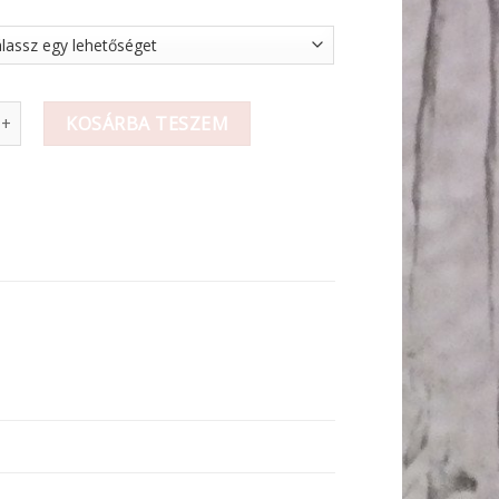
lámpás mennyiség
KOSÁRBA TESZEM