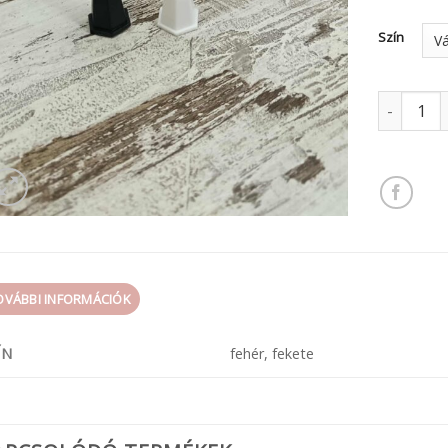
Szín
műanyag 
OVÁBBI INFORMÁCIÓK
ÍN
fehér, fekete