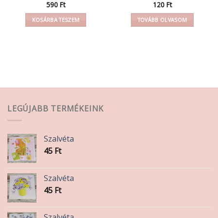
590
Ft
120
Ft
KOSÁRBA TESZEM
TOVÁBB OLVASOM
LEGÚJABB TERMÉKEINK
Szalvéta
45
Ft
Szalvéta
45
Ft
Szalvéta