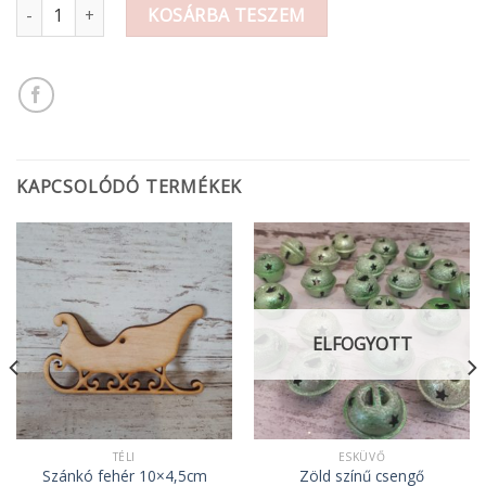
Szalvéta karácsonyi mennyiség
KOSÁRBA TESZEM
KAPCSOLÓDÓ TERMÉKEK
ELFOGYOTT
TÉLI
ESKÜVŐ
Szánkó fehér 10×4,5cm
Zöld színű csengő