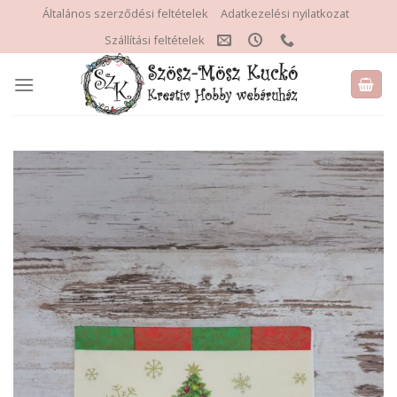
Skip
Általános szerződési feltételek
Adatkezelési nyilatkozat
to
Szállítási feltételek
content