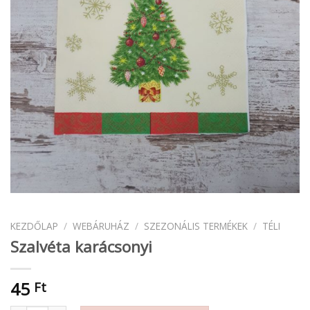
KEZDŐLAP
/
WEBÁRUHÁZ
/
SZEZONÁLIS TERMÉKEK
/
TÉLI
Szalvéta karácsonyi
45
Ft