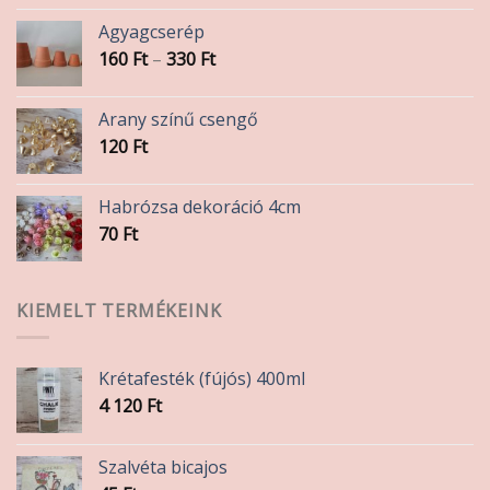
Agyagcserép
Ártartomány:
160
Ft
–
330
Ft
160 Ft
-
Arany színű csengő
330 Ft
120
Ft
Habrózsa dekoráció 4cm
70
Ft
KIEMELT TERMÉKEINK
Krétafesték (fújós) 400ml
4 120
Ft
Szalvéta bicajos