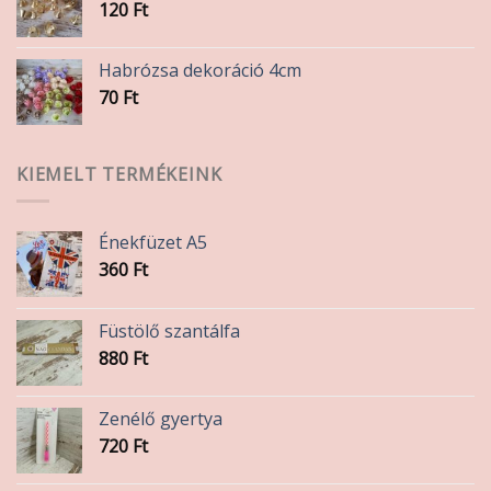
120
Ft
Habrózsa dekoráció 4cm
70
Ft
KIEMELT TERMÉKEINK
Énekfüzet A5
360
Ft
Füstölő szantálfa
880
Ft
Zenélő gyertya
720
Ft