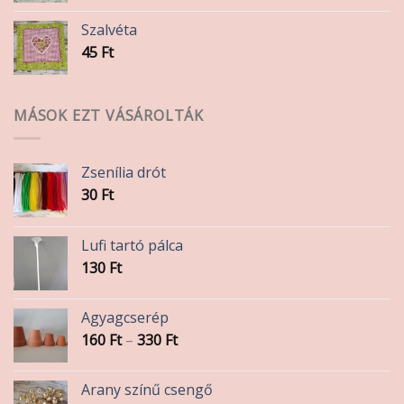
Szalvéta
45
Ft
MÁSOK EZT VÁSÁROLTÁK
Zsenília drót
30
Ft
Lufi tartó pálca
130
Ft
Agyagcserép
Ártartomány:
160
Ft
–
330
Ft
160 Ft
-
Arany színű csengő
330 Ft