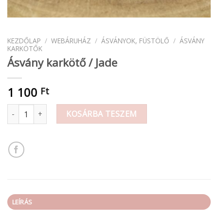
KEZDŐLAP
/
WEBÁRUHÁZ
/
ÁSVÁNYOK, FÜSTÖLŐ
/
ÁSVÁNY
KARKÖTŐK
Ásvány karkötő / Jade
1 100
Ft
Ásvány karkötő / Jade mennyiség
KOSÁRBA TESZEM
LEÍRÁS