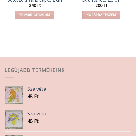
240
Ft
200
Ft
TOVÁBB OLVASOM
KOSÁRBA TESZEM
LEGÚJABB TERMÉKEINK
Szalvéta
45
Ft
Szalvéta
45
Ft