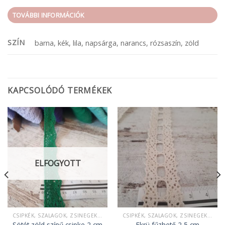
TOVÁBBI INFORMÁCIÓK
SZÍN
barna, kék, lila, napsárga, narancs, rózsaszín, zöld
KAPCSOLÓDÓ TERMÉKEK
ELFOGYOTT
CSIPKÉK, SZALAGOK, ZSINEGEK, KÖTELEK, FONAL,
CSIPKÉK, SZALAGOK, ZSINEGEK, KÖTELEK, FONAL,
Sötét zöld színű csipke 2 cm
Ekrü fűzhető 2,5 cm