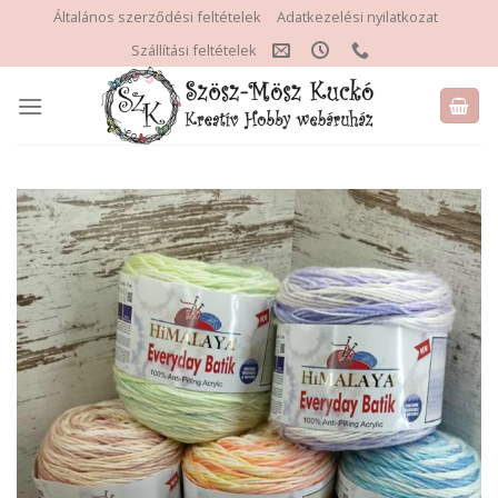
Skip
Általános szerződési feltételek
Adatkezelési nyilatkozat
to
Szállítási feltételek
content