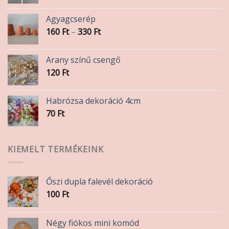
Agyagcserép
Ártartomány:
160
Ft
–
330
Ft
160 Ft
-
Arany színű csengő
330 Ft
120
Ft
Habrózsa dekoráció 4cm
70
Ft
KIEMELT TERMÉKEINK
Őszi dupla falevél dekoráció
100
Ft
Négy fiókos mini komód