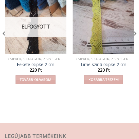
ELFOGYOTT
CSIPKÉK, SZALAGOK, ZSINEGEK, KÖTELEK, FONAL,
CSIPKÉK, SZALAGOK, ZSINEGEK, KÖTELEK, FONAL,
Fekete csipke 2 cm
Lime színű csipke 2 cm
220
Ft
220
Ft
TOVÁBB OLVASOM
KOSÁRBA TESZEM
LEGÚJABB TERMÉKEINK