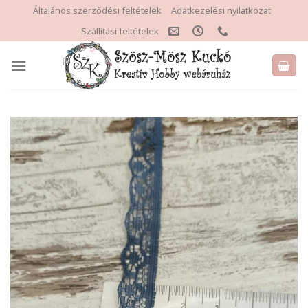
Skip
Általános szerződési feltételek
Adatkezelési nyilatkozat
to
Szállítási feltételek
content