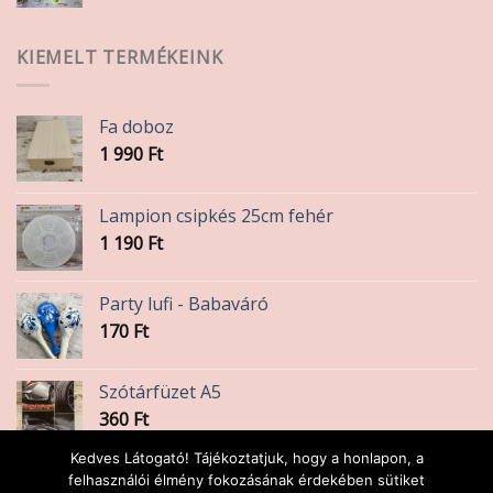
KIEMELT TERMÉKEINK
Fa doboz
1 990
Ft
Lampion csipkés 25cm fehér
1 190
Ft
Party lufi - Babaváró
170
Ft
Szótárfüzet A5
360
Ft
Kedves Látogató! Tájékoztatjuk, hogy a honlapon, a
Dekorgumi A2
felhasználói élmény fokozásának érdekében sütiket