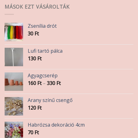
MÁSOK EZT VÁSÁROLTÁK
Zsenília drót
30
Ft
Lufi tartó pálca
130
Ft
Agyagcserép
Ártartomány:
160
Ft
–
330
Ft
160 Ft
-
Arany színű csengő
330 Ft
120
Ft
Habrózsa dekoráció 4cm
70
Ft