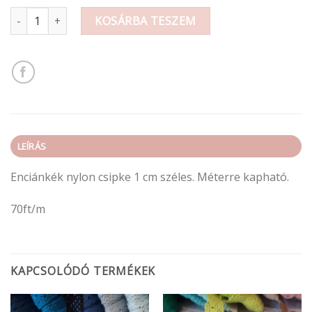
Enciánkék nylon csipke 1 cm széles mennyiség
KOSÁRBA TESZEM
LEÍRÁS
Enciánkék nylon csipke 1 cm széles. Méterre kapható.
70ft/m
KAPCSOLÓDÓ TERMÉKEK