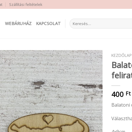
at
Szállítási feltételek
Keresés
WEBÁRUHÁZ
KAPCSOLAT
a
következőre:
KEZDŐLAP
Bala
felir
400
Ft
Balatoni
Választha
4x9cm