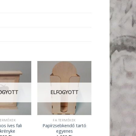
OGYOTT
ELFOGYOTT
TERMÉKEK
FA TERMÉKEK
os íves fali
Papírzsebkendő tartó
krényke
egyenes