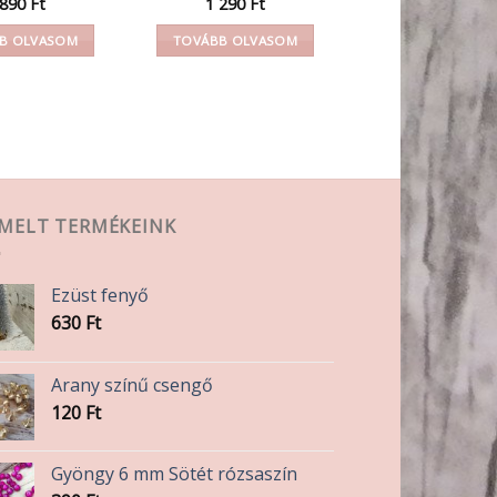
 890
Ft
1 290
Ft
B OLVASOM
TOVÁBB OLVASOM
EMELT TERMÉKEINK
Ezüst fenyő
630
Ft
Arany színű csengő
120
Ft
Gyöngy 6 mm Sötét rózsaszín