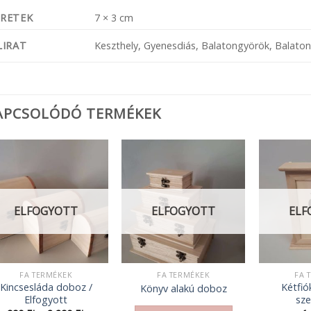
RETEK
7 × 3 cm
LIRAT
Keszthely, Gyenesdiás, Balatongyörök, Balaton
APCSOLÓDÓ TERMÉKEK
ELFOGYOTT
ELFOGYOTT
ELF
FA TERMÉKEK
FA TERMÉKEK
FA 
Kincsesláda doboz /
Kétfiók
Könyv alakú doboz
Elfogyott
sze