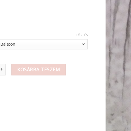
TÖRLÉS
hűtőmágnes ovál feliratos 4x9cm mennyiség
KOSÁRBA TESZEM