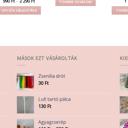
Ártartomány:
990
Ft
–
2 290
Ft
1
TOVÁBB OLVASOM
990 Ft
-
OPCIÓK VÁLASZTÁSA
TOVÁB
2
290 Ft
Ennek
a
terméknek
több
variációja
van.
A
MÁSOK EZT VÁSÁROLTÁK
KI
változatok
a
Zsenília drót
termékoldalon
30
Ft
választhatók
ki
Lufi tartó pálca
130
Ft
Agyagcserép