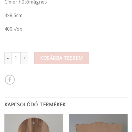
Címer hűtőmágnes
4×8,5cm
400.-/db
Címer hűtőmágnes 4x8,5cm mennyiség
KOSÁRBA TESZEM
KAPCSOLÓDÓ TERMÉKEK