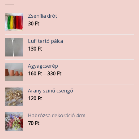
Zsenília drót
30
Ft
Lufi tartó pálca
130
Ft
Agyagcserép
Ártartomány:
160
Ft
–
330
Ft
160 Ft
-
Arany színű csengő
330 Ft
120
Ft
Habrózsa dekoráció 4cm
70
Ft