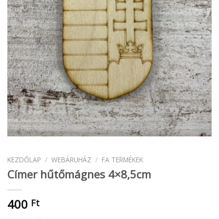
KEZDŐLAP
/
WEBÁRUHÁZ
/
FA TERMÉKEK
Címer hűtőmágnes 4×8,5cm
400
Ft