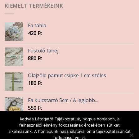
KIEMELT TERMÉKEINK
Fa tábla
420
Ft
Füstölő fahéj
880
Ft
Olajzöld pamut csipke 1 cm széles
180
Ft
Fa kulcstartó 5cm / A legjobb...
550
Ft
Kedves Látogató! Tájékoztatjuk, hogy a honlapon, a
Giotto színes ceruzakészlet 12db-os
felhasználói élmény fokozásának érdekében sütiket
alkalmazunk. A honlapunk használatával ön a tájékoztatásunkat
1 220
Ft
tudomásul veszi.