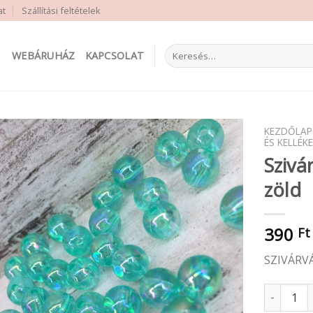
at
Szállítási feltételek
Keresés
WEBÁRUHÁZ
KAPCSOLAT
a
következőre:
KEZDŐLAP
ÉS KELLÉKE
Sziv
zöld
390
Ft
SZIVÁRV
Szivárván