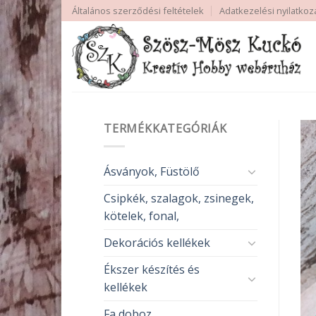
Skip
Általános szerződési feltételek
Adatkezelési nyilatkoz
to
content
TERMÉKKATEGÓRIÁK
Ásványok, Füstölő
Csipkék, szalagok, zsinegek,
kötelek, fonal,
Dekorációs kellékek
Ékszer készítés és
kellékek
Fa doboz