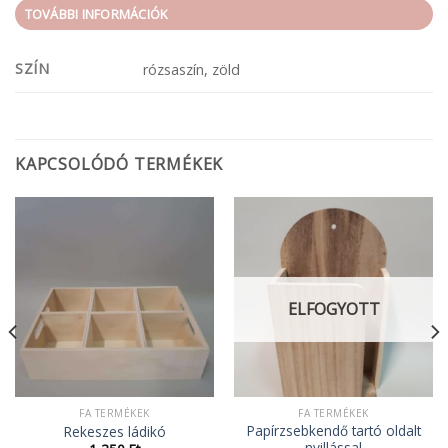
TOVÁBBI INFORMÁCIÓK
SZÍN
rózsaszín, zöld
KAPCSOLÓDÓ TERMÉKEK
ELFOGYOTT
FA TERMÉKEK
FA TERMÉKEK
Papírzsebkendő tartó oldalt
Rekeszes ládikó
nyillással