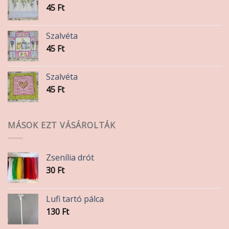
45
Ft
Szalvéta
45
Ft
Szalvéta
45
Ft
MÁSOK EZT VÁSÁROLTÁK
Zsenília drót
30
Ft
Lufi tartó pálca
130
Ft