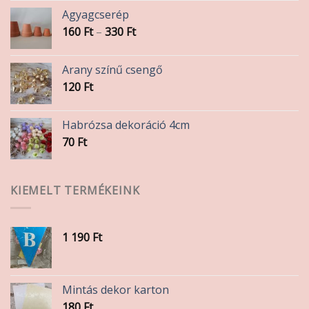
Agyagcserép
Ártartomány:
160
Ft
–
330
Ft
160 Ft
-
Arany színű csengő
330 Ft
120
Ft
Habrózsa dekoráció 4cm
70
Ft
KIEMELT TERMÉKEINK
1 190
Ft
Mintás dekor karton
180
Ft