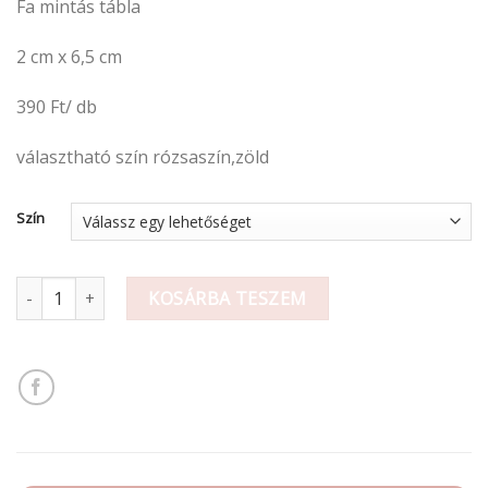
Fa mintás tábla
2 cm x 6,5 cm
390 Ft/ db
választható szín rózsaszín,zöld
Szín
fa tábla mennyiség
KOSÁRBA TESZEM