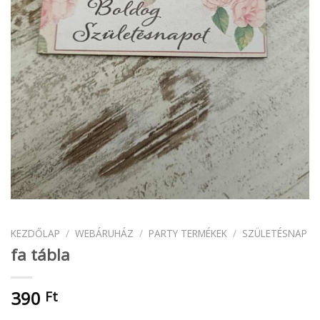
KEZDŐLAP
/
WEBÁRUHÁZ
/
PARTY TERMÉKEK
/
SZÜLETÉSNAP
fa tábla
390
Ft