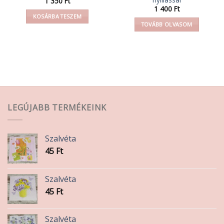
1 350
Ft
1 400
Ft
KOSÁRBA TESZEM
TOVÁBB OLVASOM
LEGÚJABB TERMÉKEINK
Szalvéta
45
Ft
Szalvéta
45
Ft
Szalvéta