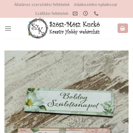
Skip
Általános szerződési feltételek
Adatkezelési nyilatkozat
to
Szállítási feltételek
content