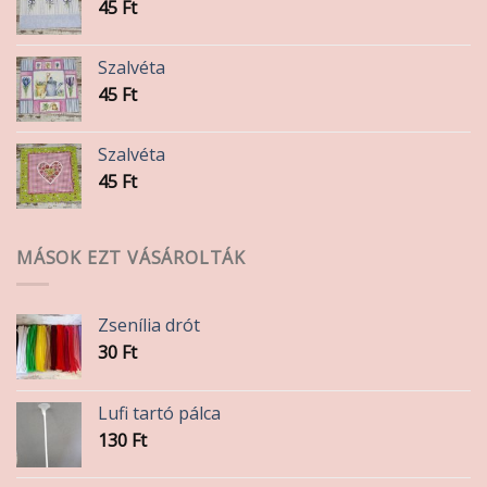
45
Ft
Szalvéta
45
Ft
Szalvéta
45
Ft
MÁSOK EZT VÁSÁROLTÁK
Zsenília drót
30
Ft
Lufi tartó pálca
130
Ft