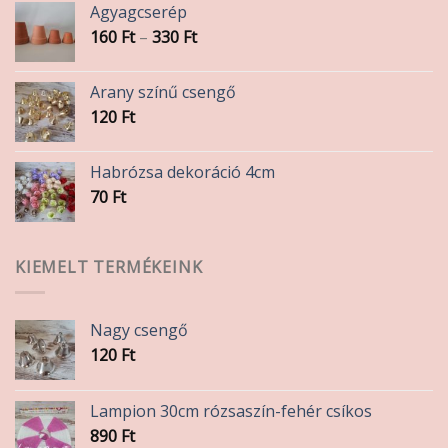
Agyagcserép
Ártartomány:
160
Ft
–
330
Ft
160 Ft
-
Arany színű csengő
330 Ft
120
Ft
Habrózsa dekoráció 4cm
70
Ft
KIEMELT TERMÉKEINK
Nagy csengő
120
Ft
Lampion 30cm rózsaszín-fehér csíkos
890
Ft