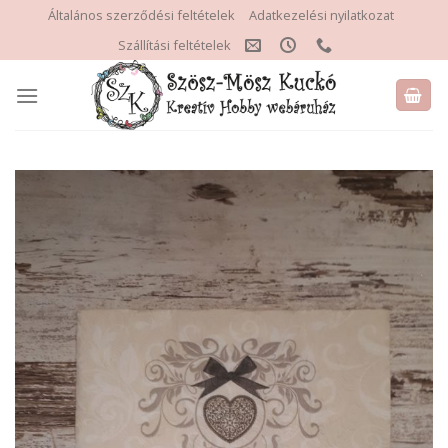
Skip
Általános szerződési feltételek
Adatkezelési nyilatkozat
to
Szállítási feltételek
content