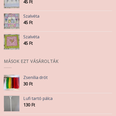
45
Ft
Szalvéta
45
Ft
Szalvéta
45
Ft
MÁSOK EZT VÁSÁROLTÁK
Zsenília drót
30
Ft
Lufi tartó pálca
130
Ft