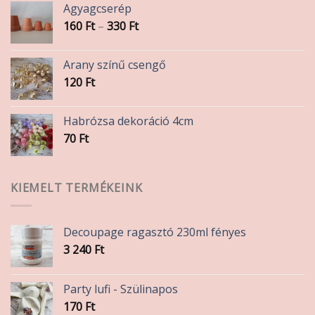
Agyagcserép
Ártartomány:
160
Ft
–
330
Ft
160 Ft
-
Arany színű csengő
330 Ft
120
Ft
Habrózsa dekoráció 4cm
70
Ft
KIEMELT TERMÉKEINK
Decoupage ragasztó 230ml fényes
3 240
Ft
Party lufi - Szülinapos
170
Ft