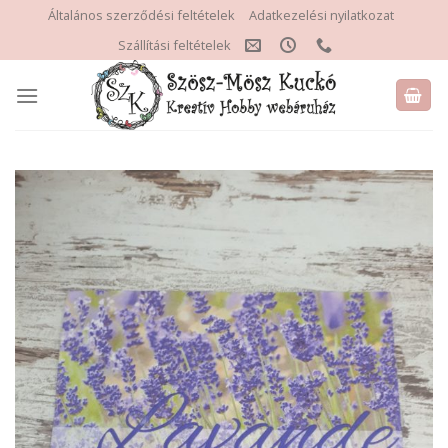
Skip
Általános szerződési feltételek
Adatkezelési nyilatkozat
to
Szállítási feltételek
content