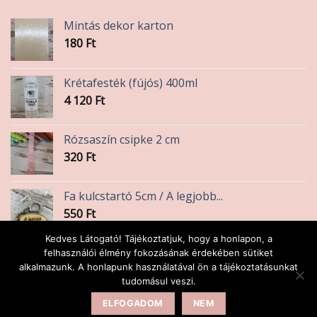
Mintás dekor karton
180
Ft
Krétafesték (fújós) 400ml
4 120
Ft
Rózsaszín csipke 2 cm
320
Ft
Fa kulcstartó 5cm / A legjobb...
550
Ft
Kedves Látogató! Tájékoztatjuk, hogy a honlapon, a
Szalvéta bicajos
felhasználói élmény fokozásának érdekében sütiket
alkalmazunk. A honlapunk használatával ön a tájékoztatásunkat
45
Ft
tudomásul veszi.
ELFOGADOM
NEM