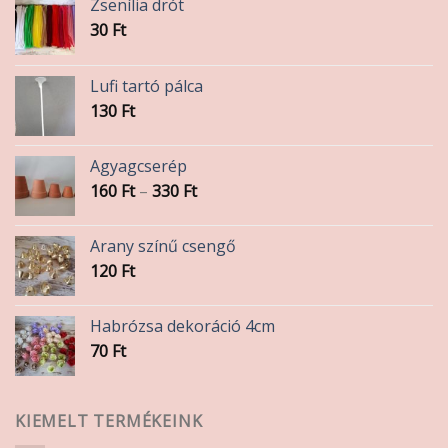
Zsenília drót
30
Ft
Lufi tartó pálca
130
Ft
Agyagcserép
Ártartomány:
160
Ft
–
330
Ft
160 Ft
-
Arany színű csengő
330 Ft
120
Ft
Habrózsa dekoráció 4cm
70
Ft
KIEMELT TERMÉKEINK