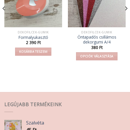
DEKOFILCEK-GUMIK
DEKOFILCEK-GUMIK
Öntapadós csillámos
Formalyukasztó
dekorgumi A/4
2 390
Ft
380
Ft
KOSÁRBA TESZEM
OPCIÓK VÁLASZTÁSA
Ennek
a
terméknek
több
variációja
van.
A
LEGÚJABB TERMÉKEINK
változatok
a
termékoldalon
Szalvéta
választhatók
45
Ft