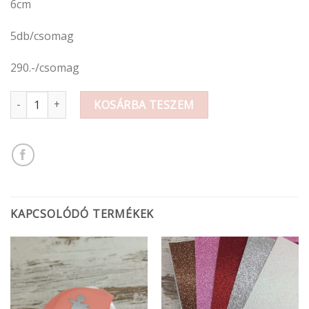
6cm
5db/csomag
290.-/csomag
Filcfigura nyuszi mennyiség
KOSÁRBA TESZEM
KAPCSOLÓDÓ TERMÉKEK