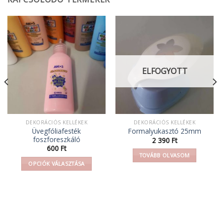
ELFOGYOTT
DEKORÁCIÓS KELLÉKEK
DEKORÁCIÓS KELLÉKEK
Üvegfóliafesték
Formalyukasztó 25mm
foszforeszkáló
mány:
2 390
Ft
600
Ft
TOVÁBB OLVASOM
OPCIÓK VÁLASZTÁSA
Ennek
a
terméknek
több
variációja