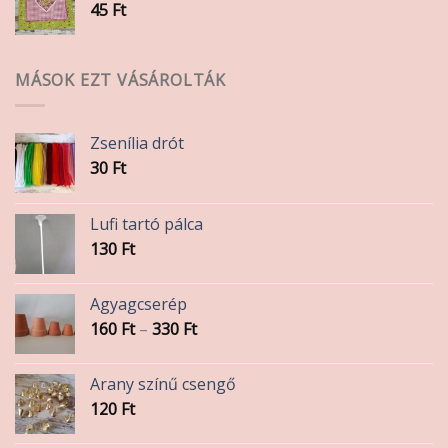
45
Ft
MÁSOK EZT VÁSÁROLTÁK
Zsenília drót
30
Ft
Lufi tartó pálca
130
Ft
Agyagcserép
Ártartomány:
160
Ft
–
330
Ft
160 Ft
-
Arany színű csengő
330 Ft
120
Ft