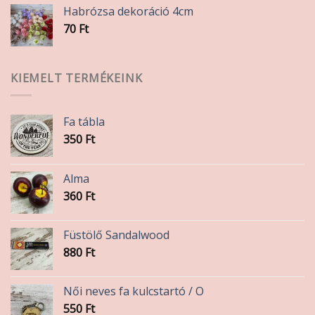
Habrózsa dekoráció 4cm
70
Ft
KIEMELT TERMÉKEINK
Fa tábla
350
Ft
Alma
360
Ft
Füstölő Sandalwood
880
Ft
Női neves fa kulcstartó / O
550
Ft