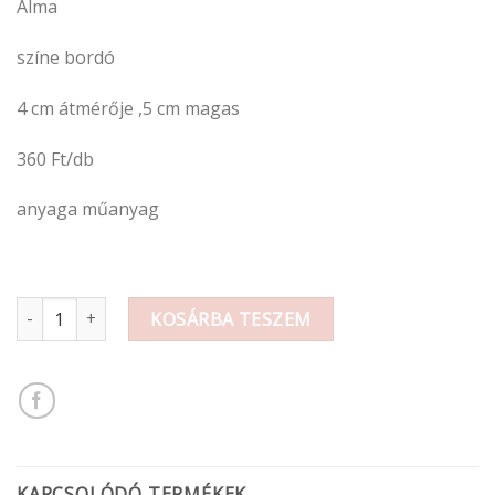
Alma
színe bordó
4 cm átmérője ,5 cm magas
360 Ft/db
anyaga műanyag
Alma mennyiség
KOSÁRBA TESZEM
KAPCSOLÓDÓ TERMÉKEK