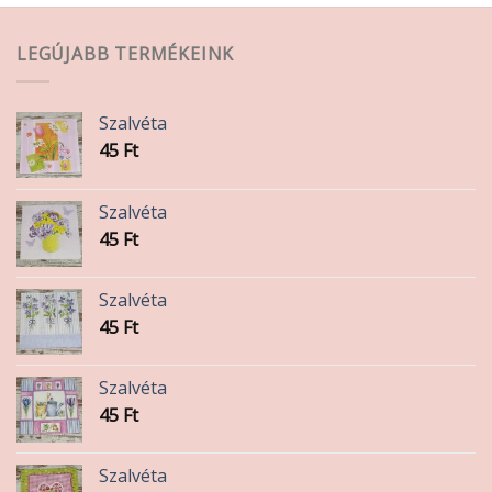
van.
A
LEGÚJABB TERMÉKEINK
változatok
a
termékoldalon
Szalvéta
választhatók
45
Ft
ki
Szalvéta
45
Ft
Szalvéta
45
Ft
Szalvéta
45
Ft
Szalvéta