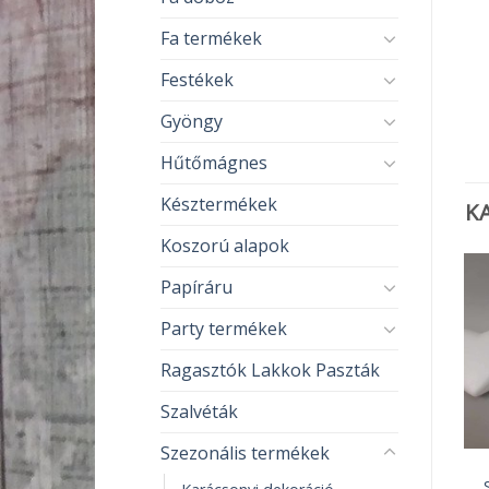
Fa termékek
Festékek
Gyöngy
Hűtőmágnes
Késztermékek
K
Koszorú alapok
Papíráru
Party termékek
Ragasztók Lakkok Paszták
Szalvéták
Szezonális termékek
DEKORÁCIÓS KELLÉKEK
DEKORÁCIÓS KELLÉKEK
Vessző koszorú 15 cm
Üvegfóliafesték kontúr