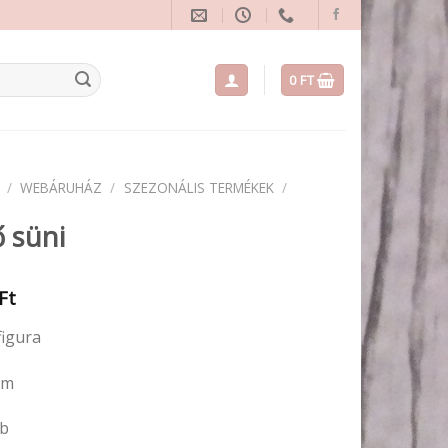
0
FT
/
WEBÁRUHÁZ
/
SZEZONÁLIS TERMÉKEK
/
 süni
Ft
figura
cm
db