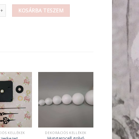
i mennyiség
KOSÁRBA TESZEM
IÓS KELLÉKEK
DEKORÁCIÓS KELLÉKEK
Hungarocell golyó
zerkezet