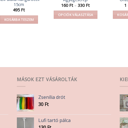
15cm
Ártartomány:
160
Ft
–
330
Ft
1
160 Ft
495
Ft
-
OPCIÓK VÁLASZTÁSA
KOSÁR
330 Ft
KOSÁRBA TESZEM
Ennek
a
terméknek
több
variációja
van.
A
változatok
a
MÁSOK EZT VÁSÁROLTÁK
KI
termékoldalon
választhatók
ki
Zsenília drót
30
Ft
Lufi tartó pálca
130
Ft