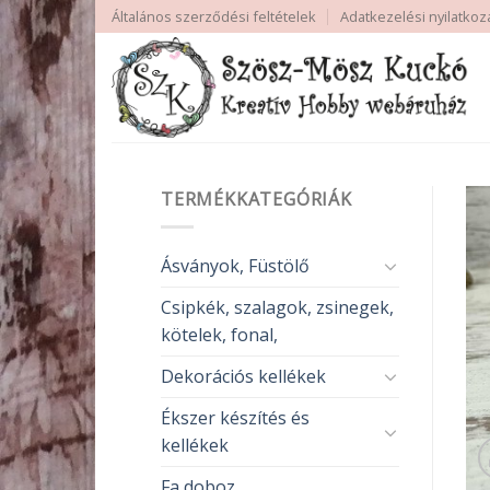
Skip
Általános szerződési feltételek
Adatkezelési nyilatkoz
to
content
TERMÉKKATEGÓRIÁK
Ásványok, Füstölő
Csipkék, szalagok, zsinegek,
kötelek, fonal,
Dekorációs kellékek
Ékszer készítés és
kellékek
Fa doboz