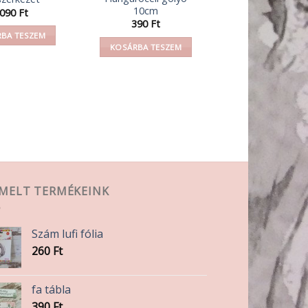
10cm
 090
Ft
390
Ft
BA TESZEM
KOSÁRBA TESZEM
EMELT TERMÉKEINK
Szám lufi fólia
260
Ft
fa tábla
390
Ft