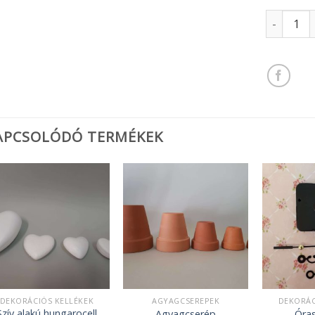
Fekvő sün
APCSOLÓDÓ TERMÉKEK
DEKORÁCIÓS KELLÉKEK
AGYAGCSEREPEK
DEKORÁC
Szív alakú hungarocell
Agyagcserép
Óras