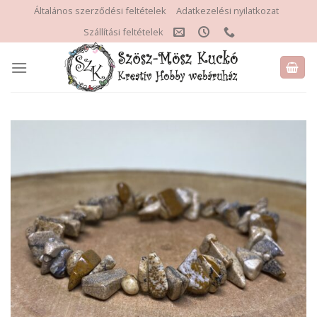
Skip
Általános szerződési feltételek
Adatkezelési nyilatkozat
to
Szállítási feltételek
content