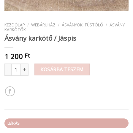
KEZDŐLAP
/
WEBÁRUHÁZ
/
ÁSVÁNYOK, FÜSTÖLŐ
/
ÁSVÁNY
KARKÖTŐK
Ásvány karkötő / Jáspis
1 200
Ft
Ásvány karkötő / Jáspis mennyiség
KOSÁRBA TESZEM
LEÍRÁS