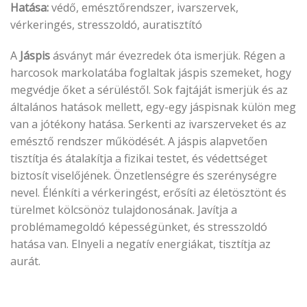
Hatása:
védő, emésztőrendszer, ivarszervek,
vérkeringés, stresszoldó, auratisztító
A
Jáspis
ásványt már évezredek óta ismerjük. Régen a
harcosok markolatába foglaltak jáspis szemeket, hogy
megvédje őket a sérüléstől. Sok fajtáját ismerjük és az
általános hatások mellett, egy-egy jáspisnak külön meg
van a jótékony hatása. Serkenti az ivarszerveket és az
emésztő rendszer működését. A jáspis alapvetően
tisztítja és átalakítja a fizikai testet, és védettséget
biztosít viselőjének. Önzetlenségre és szerénységre
nevel. Élénkíti a vérkeringést, erősíti az életösztönt és
türelmet kölcsönöz tulajdonosának. Javítja a
problémamegoldó képességünket, és stresszoldó
hatása van. Elnyeli a negatív energiákat, tisztítja az
aurát.