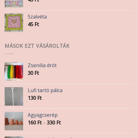
Szalvéta
45
Ft
MÁSOK EZT VÁSÁROLTÁK
Zsenília drót
30
Ft
Lufi tartó pálca
130
Ft
Agyagcserép
Ártartomány:
160
Ft
–
330
Ft
160 Ft
-