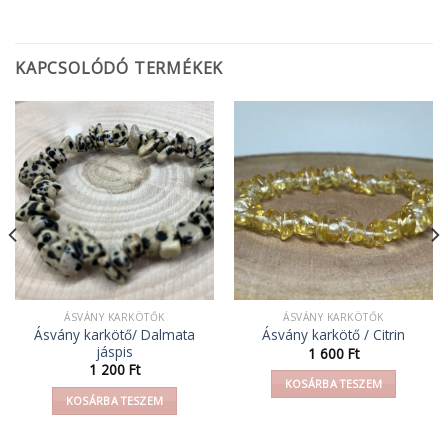
KAPCSOLÓDÓ TERMÉKEK
ÁSVÁNY KARKÖTŐK
ÁSVÁNY KARKÖTŐK
Ásvány karkötő/ Dalmata
Ásvány karkötő / Citrin
jáspis
1 600
Ft
1 200
Ft
KOSÁRBA TESZEM
KOSÁRBA TESZEM