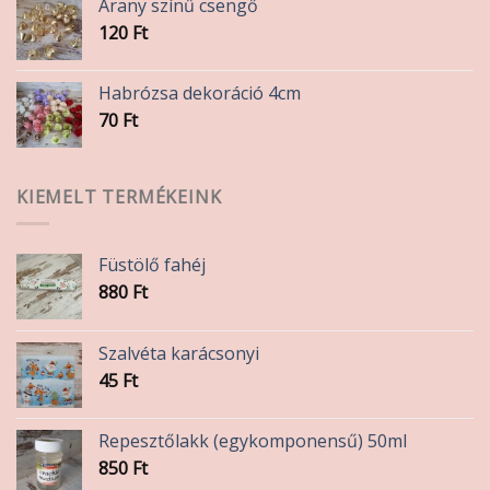
Arany színű csengő
330 Ft
120
Ft
Habrózsa dekoráció 4cm
70
Ft
KIEMELT TERMÉKEINK
Füstölő fahéj
880
Ft
Szalvéta karácsonyi
45
Ft
Repesztőlakk (egykomponensű) 50ml
850
Ft