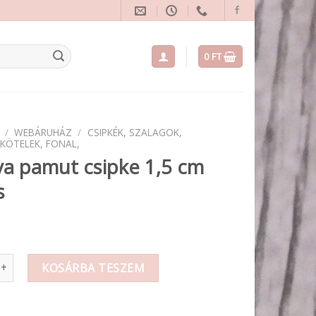
0
FT
/
WEBÁRUHÁZ
/
CSIPKÉK, SZALAGOK,
 KÖTELEK, FONAL,
a pamut csipke 1,5 cm
s
mut csipke 1,5 cm széles mennyiség
KOSÁRBA TESZEM