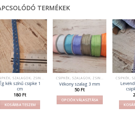
APCSOLÓDÓ TERMÉKEK
CSIPKÉK, SZALAGOK, ZSINEGEK, KÖTELEK, FONAL,
CSIPKÉK, SZALAGOK, ZSINEGEK, KÖTELEK, FONAL,
Ég kék színű csipke 1
Levendu
Vékony szalag 3 mm
cm
csip
50
Ft
180
Ft
OPCIÓK VÁLASZTÁSA
KOSÁRBA TESZEM
KOSÁR
Ennek
a
terméknek
több