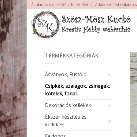
Skip
Általános szerződési feltételek
Adatkezelési nyilatkoz
to
content
TERMÉKKATEGÓRIÁK
Ásványok, Füstölő
Csipkék, szalagok, zsinegek,
kötelek, fonal,
Dekorációs kellékek
Ékszer készítés és
kellékek
Fa doboz