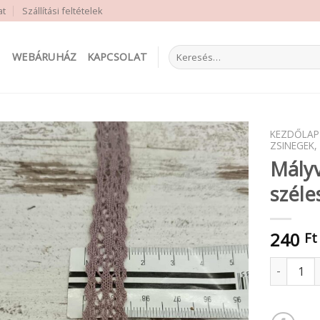
at
Szállítási feltételek
Keresés
WEBÁRUHÁZ
KAPCSOLAT
a
következőre:
KEZDŐLAP
ZSINEGEK,
Mályv
széle
240
Ft
Mályva pa