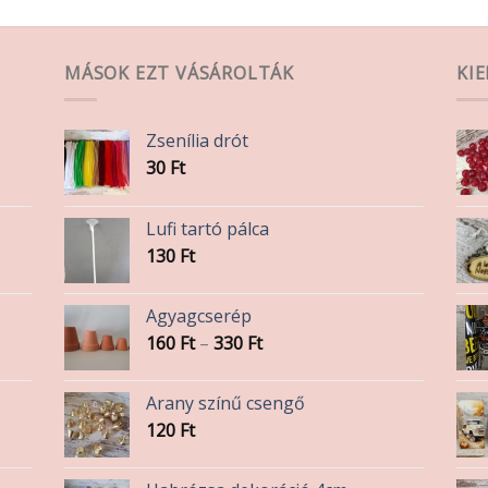
variációja
van.
A
MÁSOK EZT VÁSÁROLTÁK
KI
változatok
a
termékoldalon
Zsenília drót
választhatók
30
Ft
ki
Lufi tartó pálca
130
Ft
Agyagcserép
Ártartomány:
160
Ft
–
330
Ft
160 Ft
-
Arany színű csengő
330 Ft
120
Ft