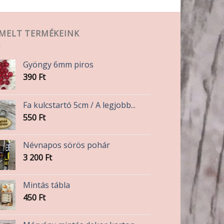
EMELT TERMÉKEINK
Gyöngy 6mm piros
390
Ft
Fa kulcstartó 5cm / A legjobb...
550
Ft
Névnapos sörös pohár
3 200
Ft
Mintás tábla
450
Ft