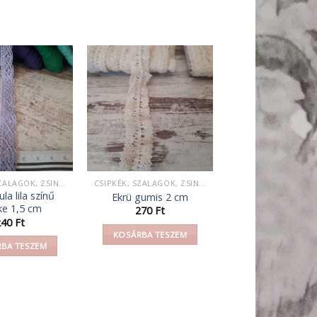
CSIPKÉK, SZALAGOK, ZSINEGEK, KÖTELEK, FONAL,
CSIPKÉK, SZALAGOK, ZSINEGEK, KÖTELEK, FONAL,
la lila színű
Ekrü gumis 2 cm
ke 1,5 cm
270
Ft
240
Ft
KOSÁRBA TESZEM
BA TESZEM