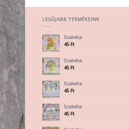
variációja
van.
A
LEGÚJABB TERMÉKEINK
változatok
a
termékoldalon
Szalvéta
választhatók
45
Ft
ki
Szalvéta
45
Ft
Szalvéta
45
Ft
Szalvéta
45
Ft