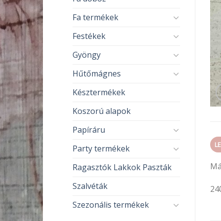
Fa termékek
Festékek
Gyöngy
Hűtőmágnes
Késztermékek
Koszorú alapok
Papíráru
L
Party termékek
Má
Ragasztók Lakkok Paszták
Szalvéták
24
Szezonális termékek