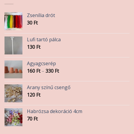
Zsenília drót
30
Ft
Lufi tartó pálca
130
Ft
Agyagcserép
Ártartomány:
160
Ft
–
330
Ft
160 Ft
-
Arany színű csengő
330 Ft
120
Ft
Habrózsa dekoráció 4cm
70
Ft