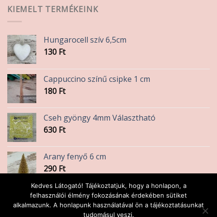
KIEMELT TERMÉKEINK
Hungarocell szív 6,5cm
130
Ft
Cappuccino színű csipke 1 cm
180
Ft
Cseh gyöngy 4mm Választható
630
Ft
Arany fenyő 6 cm
290
Ft
Kedves Látogató! Tájékoztatjuk, hogy a honlapon, a
Fa felirat /Home/15x5cm 390.-.
felhasználói élmény fokozásának érdekében sütiket
alkalmazunk. A honlapunk használatával ön a tájékoztatásunkat
390
Ft
tudomásul veszi.