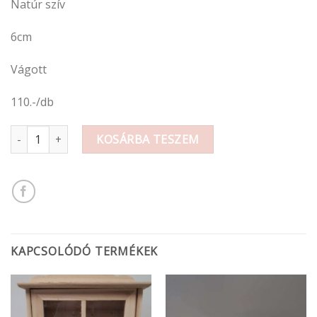
Natúr szív
6cm
Vágott
110.-/db
Fa figura szív 6cm mennyiség
KOSÁRBA TESZEM
KAPCSOLÓDÓ TERMÉKEK