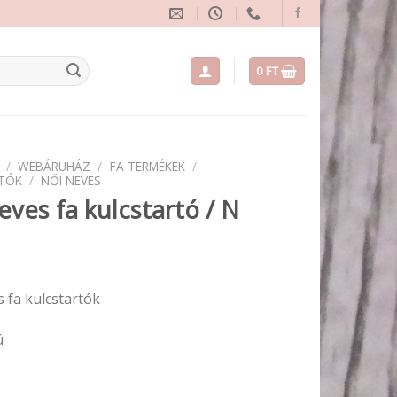
0
FT
/
WEBÁRUHÁZ
/
FA TERMÉKEK
/
TÓK
/
NŐI NEVES
eves fa kulcstartó / N
 fa kulcstartók
ú