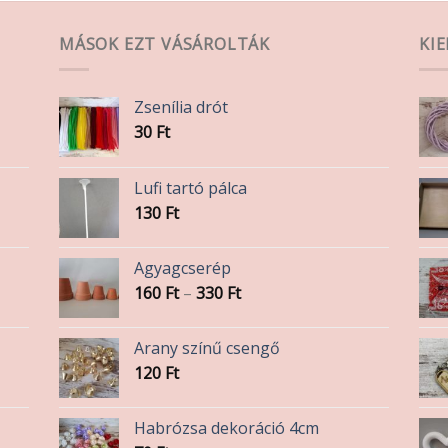
MÁSOK EZT VÁSÁROLTÁK
KI
Zsenília drót
30
Ft
Lufi tartó pálca
130
Ft
Agyagcserép
Ártartomány:
160
Ft
–
330
Ft
160 Ft
-
Arany színű csengő
330 Ft
120
Ft
Habrózsa dekoráció 4cm