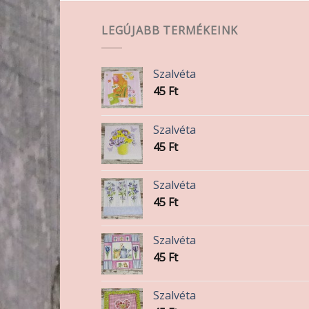
LEGÚJABB TERMÉKEINK
Szalvéta
lon
45
Ft
k
Szalvéta
45
Ft
Szalvéta
45
Ft
Szalvéta
45
Ft
Szalvéta