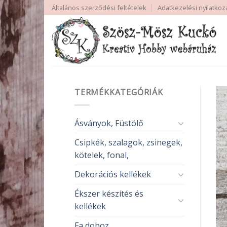
Skip
Általános szerződési feltételek
Adatkezelési nyilatkoz
to
content
TERMÉKKATEGÓRIÁK
Ásványok, Füstölő
Csipkék, szalagok, zsinegek,
kötelek, fonal,
Dekorációs kellékek
Ékszer készítés és
kellékek
Fa doboz