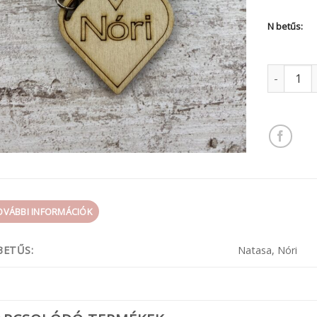
N betűs:
Női neves 
OVÁBBI INFORMÁCIÓK
BETŰS:
Natasa, Nóri