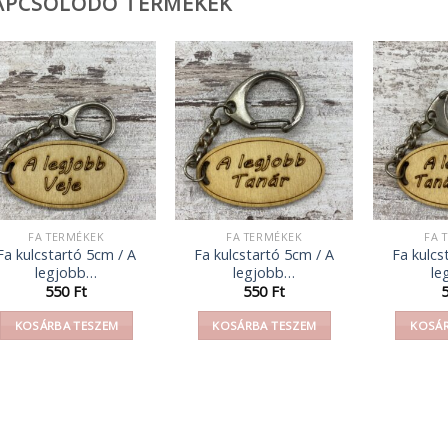
APCSOLÓDÓ TERMÉKEK
FA TERMÉKEK
FA TERMÉKEK
FA 
Fa kulcstartó 5cm / A
Fa kulcstartó 5cm / A
Fa kulcs
legjobb…
legjobb…
le
550
Ft
550
Ft
KOSÁRBA TESZEM
KOSÁRBA TESZEM
KOSÁR