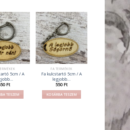
TERMÉKEK
FA TERMÉKEK
tartó 5cm / A
Fa kulcstartó 5cm / A
gjobb…
legjobb…
550
Ft
550
Ft
BA TESZEM
KOSÁRBA TESZEM