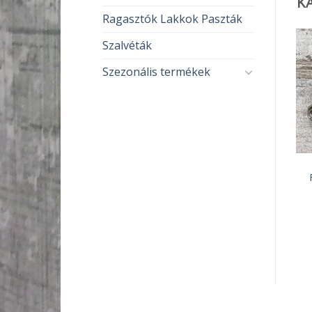
K
Ragasztók Lakkok Paszták
Szalvéták
Szezonális termékek
FA TERMÉKEK
FA TERMÉKEK
Fa kulcstartó 5cm / A
Fa kulcstartó 5cm / A
legjobb…
legjobb…
550
Ft
550
Ft
KOSÁRBA TESZEM
KOSÁRBA TESZEM