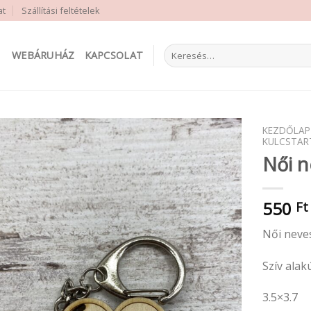
at
Szállítási feltételek
Keresés
WEBÁRUHÁZ
KAPCSOLAT
a
következőre:
KEZDŐLAP
KULCSTAR
Női n
550
Ft
Női neves
Szív alak
3.5×3.7