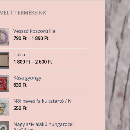
EMELT TERMÉKEINK
Vessző koszorú lila
Ártartomány:
790
Ft
–
1 890
Ft
790 Ft
-
Tálca
1
Ártartomány:
1 800
Ft
–
2 600
Ft
890 Ft
1
800 Ft
Kása gyöngy
-
630
Ft
2
600 Ft
Női neves fa kulcstartó / N
550
Ft
Nagy szív alakú hungarocell
24x24 cm