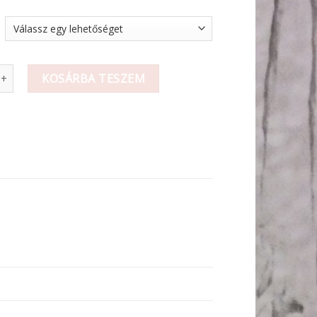
fa kulcstartó / N mennyiség
KOSÁRBA TESZEM