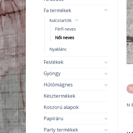
Fa termékek
Kulcstartók
Férfi neves
Női neves
Nyaklánc
Festékek
Gyöngy
Hűtőmágnes
T
Késztermékek
N 
Koszorú alapok
Papíráru
Party termékek