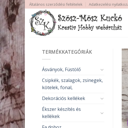
Skip
Általános szerződési feltételek
Adatkezelési nyilatkoz
to
content
TERMÉKKATEGÓRIÁK
Ásványok, Füstölő
Csipkék, szalagok, zsinegek,
kötelek, fonal,
Dekorációs kellékek
Ékszer készítés és
kellékek
Fa doboz