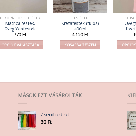
DEKORÁCIÓS KELLÉKEK
FESTÉKEK
DEKORÁC
Matrica festék,
Krétafesték (fújós)
Üvegf
üvegfóliafesték
400ml
fosz
770
Ft
4 120
Ft
OPCIÓK VÁLASZTÁSA
KOSÁRBA TESZEM
OPCIÓK
Ennek
a
terméknek
több
variációja
van.
A
MÁSOK EZT VÁSÁROLTÁK
KI
változatok
a
Zsenília drót
termékoldalon
30
Ft
választhatók
ki