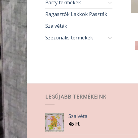
Party termékek
Ragasztók Lakkok Paszták
FESTÉKEK
FESTÉKEK
Krétafesték (fújós)
HOME Vizes bázisú
Szalvéták
400ml
matt festék 400ml
4 120
Ft
3 790
Ft
Szezonális termékek
KOSÁRBA TESZEM
TOVÁBB OLVASOM
LEGÚJABB TERMÉKEINK
Szalvéta
45
Ft