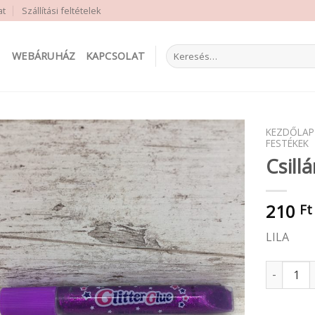
at
Szállítási feltételek
Keresés
WEBÁRUHÁZ
KAPCSOLAT
a
következőre:
KEZDŐLAP
FESTÉKEK
Csill
210
Ft
LILA
Csillámos