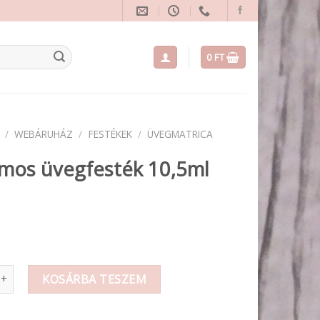
0
FT
/
WEBÁRUHÁZ
/
FESTÉKEK
/
ÜVEGMATRICA
ámos üvegfesték 10,5ml
 üvegfesték 10,5ml mennyiség
KOSÁRBA TESZEM