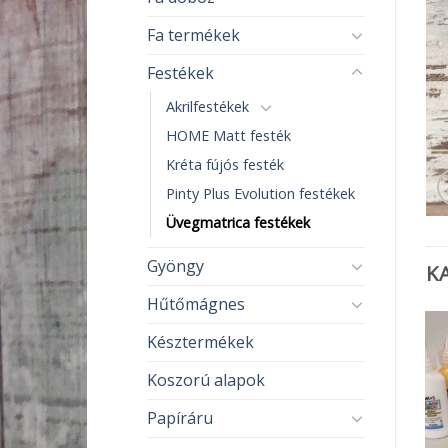
Fa termékek
Festékek
Akrilfestékek
HOME Matt festék
Kréta fújós festék
Pinty Plus Evolution festékek
Üvegmatrica festékek
Gyöngy
K
Hűtőmágnes
Késztermékek
Koszorú alapok
ELFOGYOTT
Papíráru