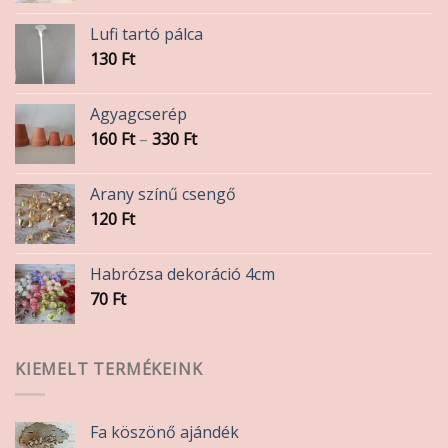
Lufi tartó pálca
130
Ft
Agyagcserép
Ártartomány:
160
Ft
–
330
Ft
160 Ft
-
Arany színű csengő
330 Ft
120
Ft
Habrózsa dekoráció 4cm
70
Ft
KIEMELT TERMÉKEINK
Fa köszönő ajándék