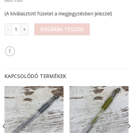
(A kiválasztott füzetet a megjegyzésben jelezze!)
Kockás füzet A4 mennyiség
KOSÁRBA TESZEM
KAPCSOLÓDÓ TERMÉKEK