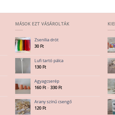
MÁSOK EZT VÁSÁROLTÁK
KI
Zsenília drót
30
Ft
Lufi tartó pálca
130
Ft
Agyagcserép
Ártartomány:
160
Ft
–
330
Ft
160 Ft
-
Arany színű csengő
330 Ft
120
Ft