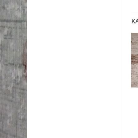
K
KARÁCSONYI DEKORÁCIÓ
KARÁCSONYI DEKORÁCIÓ
Szalvéta karácsonyi
Szalvéta karácsonyi
45
Ft
45
Ft
KOSÁRBA TESZEM
KOSÁRBA TESZEM