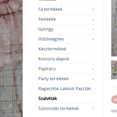
Fa termékek
Festékek
Gyöngy
Hűtőmágnes
Késztermékek
Koszorú alapok
Papíráru
Party termékek
Ragasztók Lakkok Paszták
Szalvéták
L
Szezonális termékek
Két