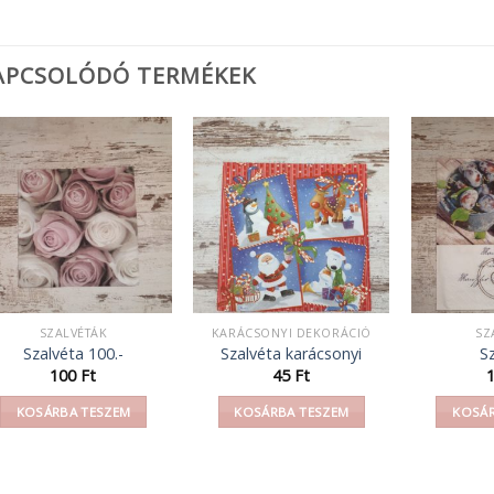
APCSOLÓDÓ TERMÉKEK
SZALVÉTÁK
KARÁCSONYI DEKORÁCIÓ
SZ
Szalvéta 100.-
Szalvéta karácsonyi
S
100
Ft
45
Ft
KOSÁRBA TESZEM
KOSÁRBA TESZEM
KOSÁR