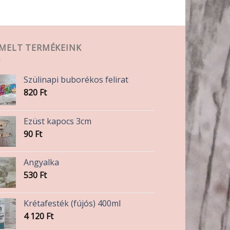
EMELT TERMÉKEINK
Szülinapi buborékos felirat
820
Ft
Ezüst kapocs 3cm
90
Ft
Angyalka
530
Ft
Krétafesték (fújós) 400ml
4 120
Ft