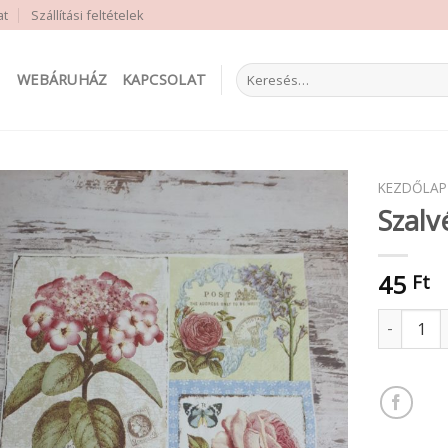
at
Szállítási feltételek
Keresés
WEBÁRUHÁZ
KAPCSOLAT
a
következőre:
KEZDŐLAP
Szalv
45
Ft
Szalvéta v