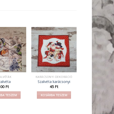
ALVÉTÁK
KARÁCSONYI DEKORÁCIÓ
zalvéta
Szalvéta karácsonyi
100
Ft
45
Ft
BA TESZEM
KOSÁRBA TESZEM