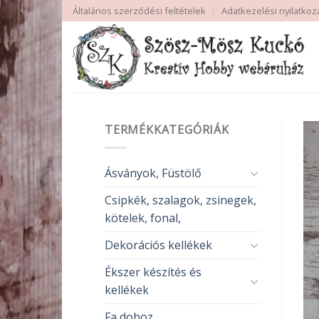
Skip
Általános szerződési feltételek
Adatkezelési nyilatkoz
to
content
TERMÉKKATEGÓRIÁK
Ásványok, Füstölő
Csipkék, szalagok, zsinegek,
kötelek, fonal,
Dekorációs kellékek
Ékszer készítés és
kellékek
Fa doboz