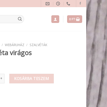
0
FT
/
WEBÁRUHÁZ
/
SZALVÉTÁK
éta virágos
irágos mennyiség
KOSÁRBA TESZEM