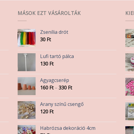
MÁSOK EZT VÁSÁROLTÁK
KI
Zsenília drót
30
Ft
Lufi tartó pálca
130
Ft
Agyagcserép
Ártartomány:
160
Ft
–
330
Ft
160 Ft
-
Arany színű csengő
330 Ft
120
Ft
Habrózsa dekoráció 4cm