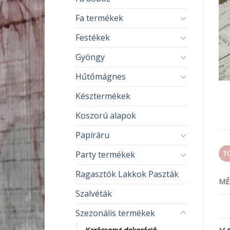
Fa termékek
Festékek
Gyöngy
Hűtőmágnes
Késztermékek
Koszorú alapok
Papíráru
Party termékek
T
Ragasztók Lakkok Paszták
MÉ
Szalvéták
Szezonális termékek