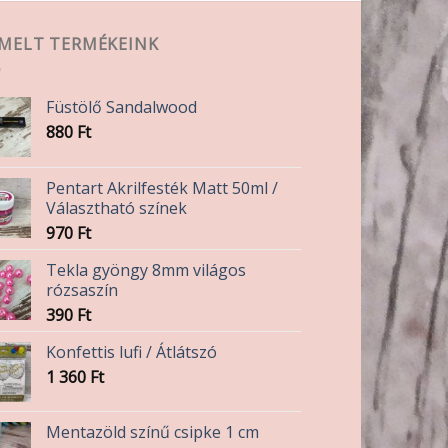
EMELT TERMÉKEINK
Füstölő Sandalwood
880
Ft
Pentart Akrilfesték Matt 50ml /
Választható színek
970
Ft
Tekla gyöngy 8mm világos
rózsaszín
390
Ft
Konfettis lufi / Átlátszó
1 360
Ft
Mentazöld színű csipke 1 cm