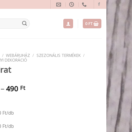
0
FT
/
WEBÁRUHÁZ
/
SZEZONÁLIS TERMÉKEK
/
YI DEKORÁCIÓ
irat
Ártartomány:
–
490
Ft
320 Ft
-
490 Ft
0 Ft/db
0 Ft/db