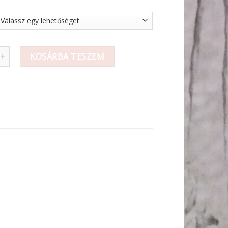
 mennyiség
KOSÁRBA TESZEM