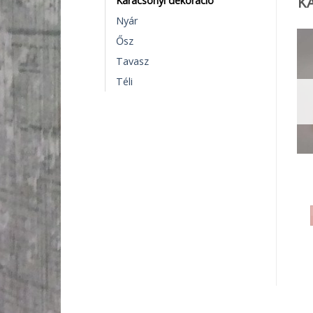
K
Karácsonyi dekoráció
Nyár
Ősz
Tavasz
Téli
FA TERMÉKEK
FA TERMÉKEK
Natúr tálca 1800.-
Rekeszes ládikó
2100.- 2600.-
1 350
Ft
1 800
Ft
KOSÁRBA TESZEM
KOSÁRBA TESZEM