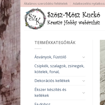
Skip
Általános szerződési feltételek
Adatkezelési nyilatkoz
to
content
TERMÉKKATEGÓRIÁK
Ásványok, Füstölő
Csipkék, szalagok, zsinegek,
kötelek, fonal,
Dekorációs kellékek
Ékszer készítés és
kellékek
Fa doboz