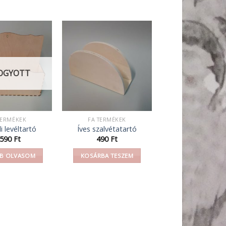
OGYOTT
TERMÉKEK
FA TERMÉKEK
li levéltartó
Íves szalvétatartó
 590
Ft
490
Ft
B OLVASOM
KOSÁRBA TESZEM