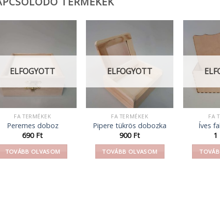
APCSOLÓDÓ TERMÉKEK
ELFOGYOTT
ELFOGYOTT
ELF
FA TERMÉKEK
FA TERMÉKEK
FA 
Peremes doboz
Pipere tükrös dobozka
Íves fa
690
Ft
900
Ft
1
TOVÁBB OLVASOM
TOVÁBB OLVASOM
TOVÁB