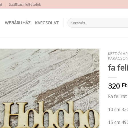
at
Szállítási feltételek
Keresés
WEBÁRUHÁZ
KAPCSOLAT
a
következőre:
KEZDŐLAP
KARÁCSON
fa fel
320
Ft
Fa felirat
10 cm 32
15 cm 49