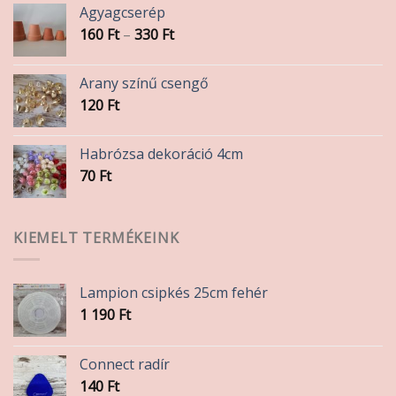
Agyagcserép
Ártartomány:
160
Ft
–
330
Ft
160 Ft
-
Arany színű csengő
330 Ft
120
Ft
Habrózsa dekoráció 4cm
70
Ft
KIEMELT TERMÉKEINK
Lampion csipkés 25cm fehér
1 190
Ft
Connect radír
140
Ft