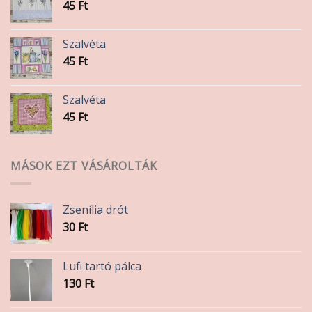
45
Ft
Szalvéta
45
Ft
Szalvéta
45
Ft
MÁSOK EZT VÁSÁROLTÁK
Zsenília drót
30
Ft
Lufi tartó pálca
130
Ft