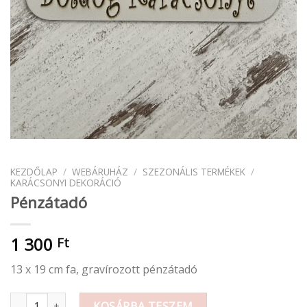
KEZDŐLAP
/
WEBÁRUHÁZ
/
SZEZONÁLIS TERMÉKEK
/
KARÁCSONYI DEKORÁCIÓ
Pénzátadó
1 300
Ft
13 x 19 cm fa, gravírozott pénzátadó
Pénzátadó mennyiség
KOSÁRBA TESZEM