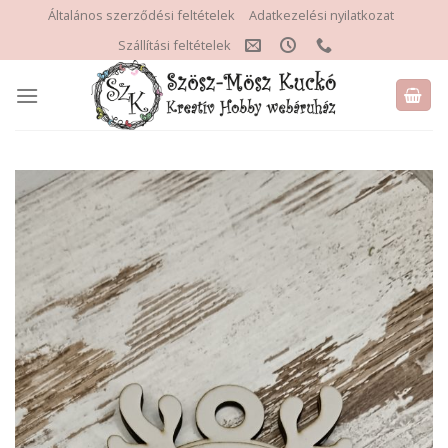
Skip
Általános szerződési feltételek
Adatkezelési nyilatkozat
to
Szállítási feltételek
content