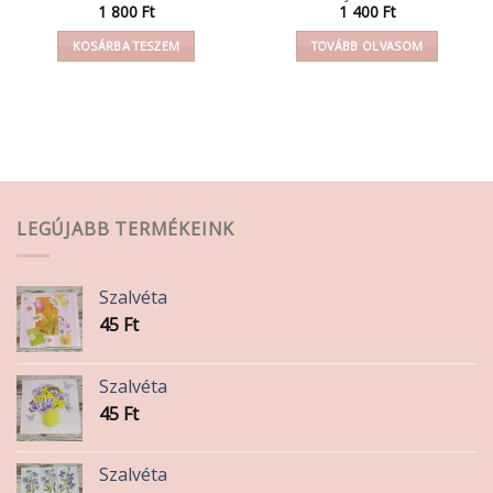
1 800
Ft
1 400
Ft
KOSÁRBA TESZEM
TOVÁBB OLVASOM
LEGÚJABB TERMÉKEINK
Szalvéta
45
Ft
Szalvéta
45
Ft
Szalvéta