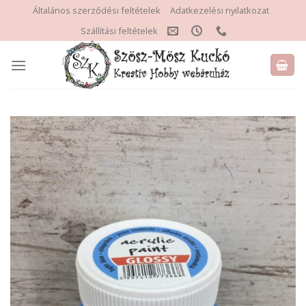
Skip
Általános szerződési feltételek
Adatkezelési nyilatkozat
to
Szállítási feltételek
content