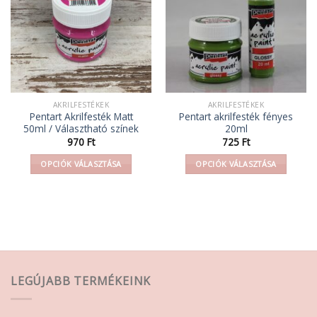
AKRILFESTÉKEK
AKRILFESTÉKEK
Pentart Akrilfesték Matt
Pentart akrilfesték fényes
50ml / Választható színek
20ml
970
Ft
725
Ft
OPCIÓK VÁLASZTÁSA
OPCIÓK VÁLASZTÁSA
Ennek
Ennek
a
a
terméknek
terméknek
több
több
variációja
variációja
van.
van.
A
A
LEGÚJABB TERMÉKEINK
változatok
változatok
a
a
termékoldalon
termékoldalon