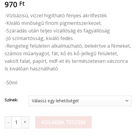
970
Ft
-Vízbázisú, vízzel hígítható fényes akrilfesték
-Kiváló minőségű finom pigmentszerkezet.
-Száradás után teljes vízállóság és fagyállóság
-Jó színtartósság, kiváló fedés.
-Rengeteg felületen alkalmazható, beleértve a fémeket,
számos műanyagot, fát, kő és kő-jellegű felületet,
vakolt falat, papírt, mdf-et és természetesen vászonra
is kiválóan használható
-50ml
Színek:
Pentart Akrilfesték Fényes 50ml / Választható színek mennyiség
KOSÁRBA TESZEM