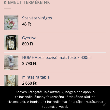
KIEMELT TERMÉKEINK
Szalvéta virágos
45
Ft
Gyertya
800
Ft
HOME Vizes bázisú matt festék 400ml
3 790
Ft
mintás fa tábla
2 660
Ft
Kedves Látogató! Tájékoztatjuk, hogy a honlapon, a
Formalyukasztó
felhasználói élmény fokozásának érdekében sütiket
alkalmazunk. A honlapunk használatával ön a tájékoztatásunkat
2 390
Ft
tudomásul veszi.