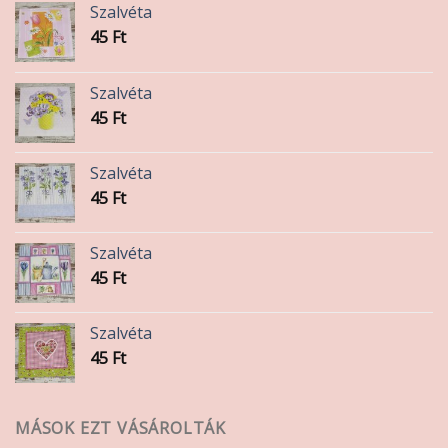
Szalvéta
választhatók
választhatók
45
Ft
ki
ki
Szalvéta
45
Ft
Szalvéta
45
Ft
Szalvéta
45
Ft
Szalvéta
45
Ft
MÁSOK EZT VÁSÁROLTÁK