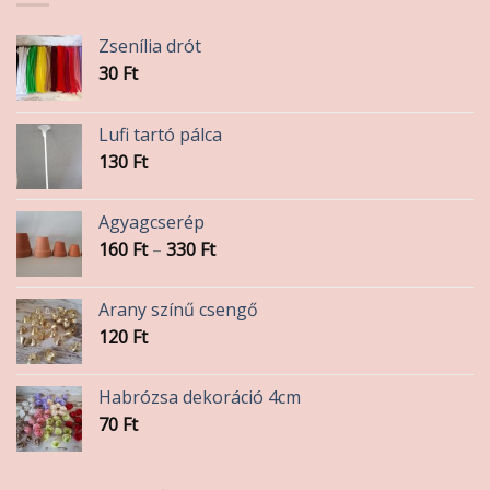
Zsenília drót
30
Ft
Lufi tartó pálca
130
Ft
Agyagcserép
Ártartomány:
160
Ft
–
330
Ft
160 Ft
-
Arany színű csengő
330 Ft
120
Ft
Habrózsa dekoráció 4cm
70
Ft