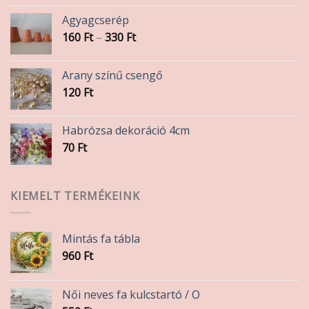
Agyagcserép
Ártartomány:
160
Ft
–
330
Ft
160 Ft
-
Arany színű csengő
330 Ft
120
Ft
Habrózsa dekoráció 4cm
70
Ft
KIEMELT TERMÉKEINK
Mintás fa tábla
960
Ft
Női neves fa kulcstartó / O