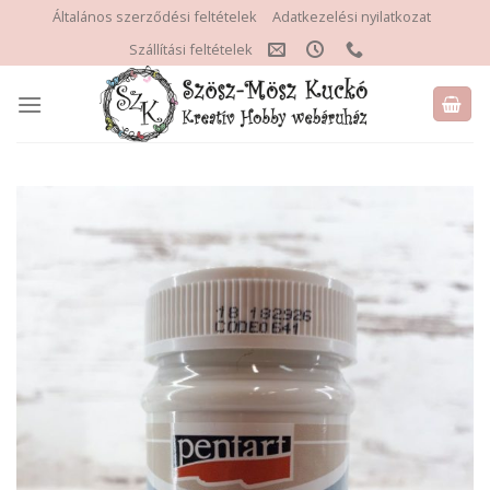
Skip
Általános szerződési feltételek
Adatkezelési nyilatkozat
to
Szállítási feltételek
content