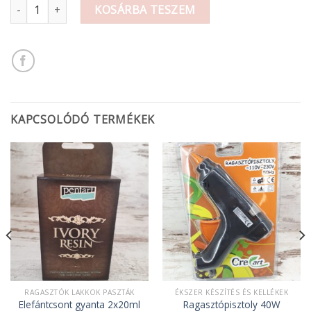
Decoupage ragasztó-lakk 100ml mennyiség
KOSÁRBA TESZEM
KAPCSOLÓDÓ TERMÉKEK
RAGASZTÓK LAKKOK PASZTÁK
ÉKSZER KÉSZÍTÉS ÉS KELLÉKEK
Elefántcsont gyanta 2x20ml
Ragasztópisztoly 40W