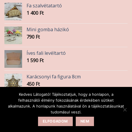
Fa szalvétatartó
1 400
Ft
Mini gomba házikó
790
Ft
Íves fali levéltartó
1 590
Ft
Karácsonyi fa figura 8cm
450
Ft
Kedves Látogató! Tájékoztatjuk, hogy a honlapon, a
Szalvéta
felhasználói élmény fokozásának érdekében sütiket
alkalmazunk. A honlapunk használatával ön a tájékoztatásunkat
45
Ft
tudomásul veszi.
ELFOGADOM
NEM