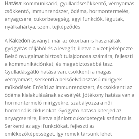
Hatása
: kommunikáció, gyulladáscsökkentő, vérnyomás
csökkentő, immunrendszer, ödéma, hormontermelés,
anyagcsere, cukorbetegség, agyi funkciók, légutak,
nyálkahártya, szem, tejképződés
A
Kalcedon
ásványt, már az ókorban is használták
gyógyítás céljából és a levegőt, illetve a vizet jelképezte.
Belső nyugalmat biztosít tulajdonosa számára, fejleszti
a kommunikációnkat, és magabiztosabbá tesz.
Gyulladásgátló hatása van, csökkenti a magas
vérnyomást, serkenti a belsőelválasztású mirigyek
működését. Erősíti az immunrendszert, és csökkenti az
ödéma kialakulásának az esélyét. Jótékony hatása van a
hormontermelő mirigyekre, szabályozza a női
hormonális ciklusokat. Gyógyító hatása kiterjed az
anyagcserére, illetve ajánlott cukorbetegek számára is.
Serkenti az agyi funkciókat, fejleszti az
emlékezőképességet, így remek társunk lehet