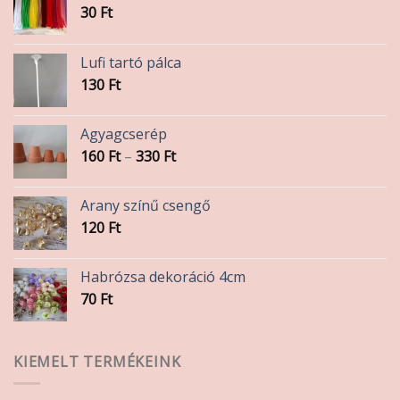
30
Ft
Lufi tartó pálca
130
Ft
Agyagcserép
Ártartomány:
160
Ft
–
330
Ft
160 Ft
-
Arany színű csengő
330 Ft
120
Ft
Habrózsa dekoráció 4cm
70
Ft
KIEMELT TERMÉKEINK