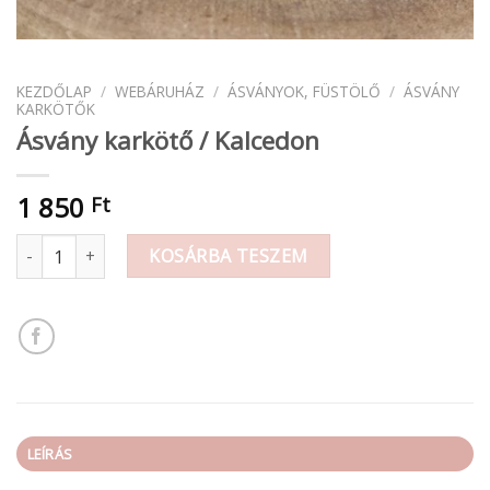
KEZDŐLAP
/
WEBÁRUHÁZ
/
ÁSVÁNYOK, FÜSTÖLŐ
/
ÁSVÁNY
KARKÖTŐK
Ásvány karkötő / Kalcedon
1 850
Ft
Ásvány karkötő / Kalcedon mennyiség
KOSÁRBA TESZEM
LEÍRÁS