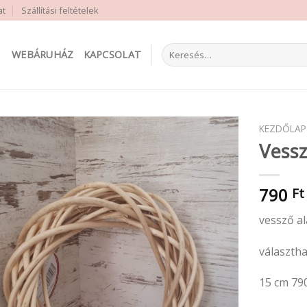
at
Szállítási feltételek
Keresés
WEBÁRUHÁZ
KAPCSOLAT
a
következőre:
KEZDŐLAP
Vessz
790
Ft
vessző a
választh
15 cm 79