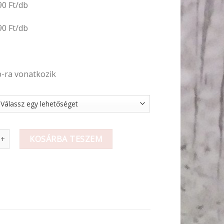
90 Ft/db
90 Ft/db
b-ra vonatkozik
szorú natúr mennyiség
KOSÁRBA TESZEM