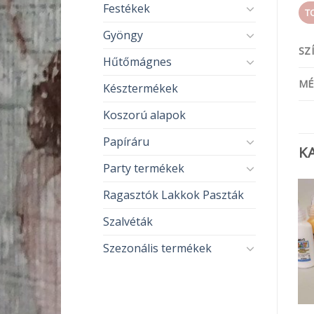
Festékek
T
Gyöngy
SZ
Hűtőmágnes
MÉ
Késztermékek
Koszorú alapok
Papíráru
K
Party termékek
Ragasztók Lakkok Paszták
Szalvéták
Szezonális termékek