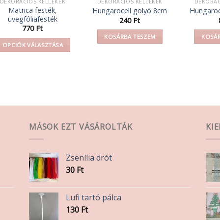
DEKORÁCIÓS KELLÉKEK
DEKORÁCIÓS KELLÉKEK
DEKORÁC
Matrica festék,
Hungarocell golyó 8cm
Hungaroc
üvegfóliafesték
240
Ft
770
Ft
KOSÁRBA TESZEM
KOSÁR
OPCIÓK VÁLASZTÁSA
Ennek
a
terméknek
több
variációja
van.
A
MÁSOK EZT VÁSÁROLTÁK
KI
változatok
a
Zsenília drót
termékoldalon
30
Ft
választhatók
ki
Lufi tartó pálca
130
Ft