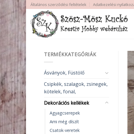
Skip
Általános szerződési feltételek
Adatkezelési nyilatkoz
to
content
TERMÉKKATEGÓRIÁK
Ásványok, Füstölő
Csipkék, szalagok, zsinegek,
kötelek, fonal,
Dekorációs kellékek
Agyagcserepek
Ami még díszít
Csatok-veretek