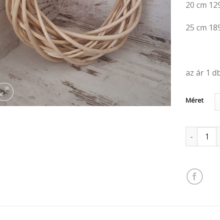
20 cm 12
25 cm 18
az ár 1 d
Méret
Vessző ko