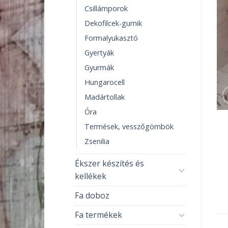
Csillámporok
Dekofilcek-gumik
Formalyukasztó
Gyertyák
Gyurmák
Hungarocell
Madártollak
Óra
Termések, vesszőgömbök
Zsenilia
Ékszer készítés és
kellékek
Fa doboz
Fa termékek