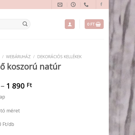
0
FT
/
WEBÁRUHÁZ
/
DEKORÁCIÓS KELLÉKEK
ő koszorú natúr
Ártartomány:
–
1 890
Ft
790 Ft
lap
-
1
ató méret
890 Ft
0 Ft/db