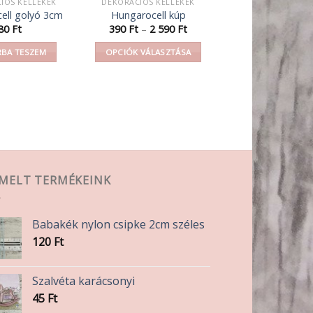
IÓS KELLÉKEK
DEKORÁCIÓS KELLÉKEK
ell golyó 3cm
Hungarocell kúp
Ártartomány:
80
Ft
390
Ft
–
2 590
Ft
390 Ft
-
BA TESZEM
OPCIÓK VÁLASZTÁSA
2
590 Ft
Ennek
a
terméknek
több
variációja
van.
A
EMELT TERMÉKEINK
változatok
a
termékoldalon
Babakék nylon csipke 2cm széles
választhatók
120
Ft
ki
Szalvéta karácsonyi
45
Ft