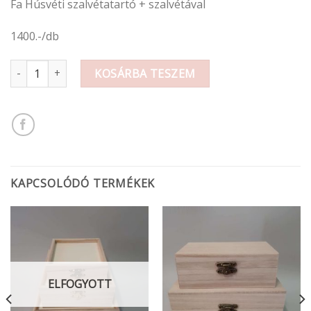
Fa Húsvéti szalvétatartó + szalvétával
1400.-/db
Húsvéti szalvétatartó mennyiség
KOSÁRBA TESZEM
KAPCSOLÓDÓ TERMÉKEK
ELFOGYOTT