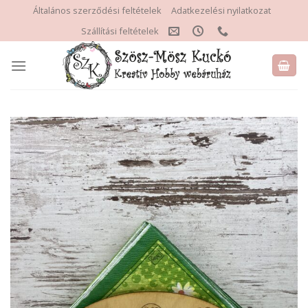
Skip
Általános szerződési feltételek
Adatkezelési nyilatkozat
to
Szállítási feltételek
content