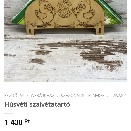
KEZDŐLAP
/
WEBÁRUHÁZ
/
SZEZONÁLIS TERMÉKEK
/
TAVASZ
Húsvéti szalvétatartó
1 400
Ft