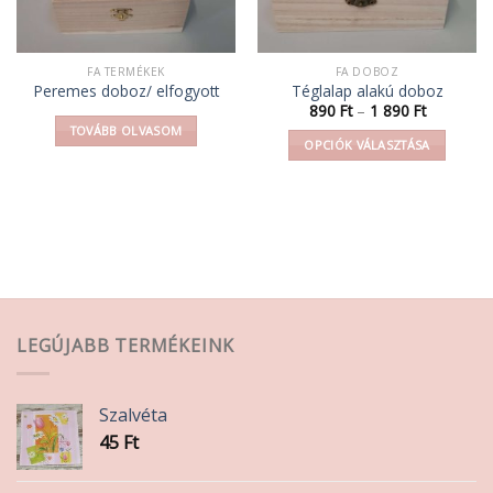
FA TERMÉKEK
FA DOBOZ
Peremes doboz/ elfogyott
Téglalap alakú doboz
Ártartomá
890
Ft
–
1 890
Ft
890 Ft
TOVÁBB OLVASOM
-
OPCIÓK VÁLASZTÁSA
1
890 Ft
Ennek
a
terméknek
több
variációja
van.
A
változatok
LEGÚJABB TERMÉKEINK
a
termékoldalon
választhatók
Szalvéta
ki
45
Ft