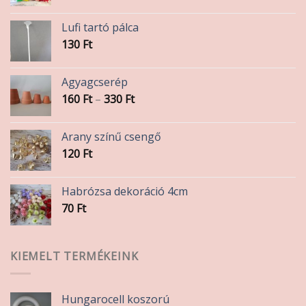
Lufi tartó pálca
130
Ft
Agyagcserép
Ártartomány:
160
Ft
–
330
Ft
160 Ft
-
Arany színű csengő
330 Ft
120
Ft
Habrózsa dekoráció 4cm
70
Ft
KIEMELT TERMÉKEINK
Hungarocell koszorú