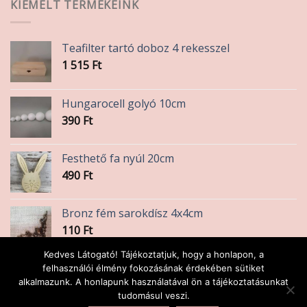
KIEMELT TERMÉKEINK
Teafilter tartó doboz 4 rekesszel
1 515
Ft
Hungarocell golyó 10cm
390
Ft
Festhető fa nyúl 20cm
490
Ft
Bronz fém sarokdísz 4x4cm
110
Ft
Kedves Látogató! Tájékoztatjuk, hogy a honlapon, a
Szalvéta baglyos
felhasználói élmény fokozásának érdekében sütiket
alkalmazunk. A honlapunk használatával ön a tájékoztatásunkat
45
Ft
tudomásul veszi.