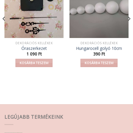
DEKORÁCIÓS KELLÉKEK
DEKORÁCIÓS KELLÉKEK
Óraszerkezet
Hungarocell golyó 10cm
1 090
Ft
390
Ft
KOSÁRBA TESZEM
KOSÁRBA TESZEM
LEGÚJABB TERMÉKEINK