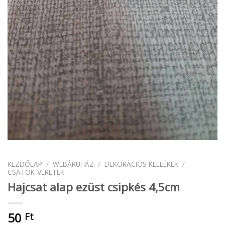
KEZDŐLAP
/
WEBÁRUHÁZ
/
DEKORÁCIÓS KELLÉKEK
/
CSATOK-VERETEK
Hajcsat alap ezüst csipkés 4,5cm
50
Ft