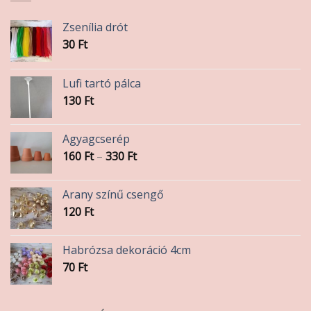
Zsenília drót
30
Ft
Lufi tartó pálca
130
Ft
Agyagcserép
Ártartomány:
160
Ft
–
330
Ft
160 Ft
-
Arany színű csengő
330 Ft
120
Ft
Habrózsa dekoráció 4cm
70
Ft