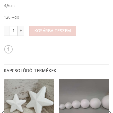
4,5cm
120.-/db
Hungarocell szív 4,5cm mennyiség
KOSÁRBA TESZEM
KAPCSOLÓDÓ TERMÉKEK