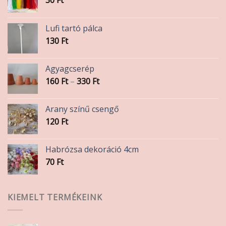
30
Ft
Lufi tartó pálca
130
Ft
Agyagcserép
Ártartomány:
160
Ft
–
330
Ft
160 Ft
-
Arany színű csengő
330 Ft
120
Ft
Habrózsa dekoráció 4cm
70
Ft
KIEMELT TERMÉKEINK