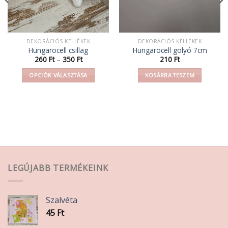
DEKORÁCIÓS KELLÉKEK
DEKORÁCIÓS KELLÉKEK
Hungarocell csillag
Hungarocell golyó 7cm
mány:
Ártartomány:
260
Ft
–
350
Ft
210
Ft
260 Ft
-
OPCIÓK VÁLASZTÁSA
KOSÁRBA TESZEM
350 Ft
Ennek
a
terméknek
több
variációja
van.
A
változatok
LEGÚJABB TERMÉKEINK
a
termékoldalon
választhatók
Szalvéta
ki
45
Ft