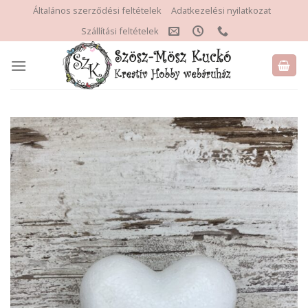
Skip
Általános szerződési feltételek
Adatkezelési nyilatkozat
to
Szállítási feltételek
content