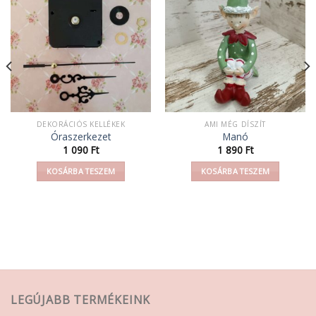
DEKORÁCIÓS KELLÉKEK
AMI MÉG DÍSZÍT
Óraszerkezet
Manó
1 090
Ft
1 890
Ft
KOSÁRBA TESZEM
KOSÁRBA TESZEM
LEGÚJABB TERMÉKEINK