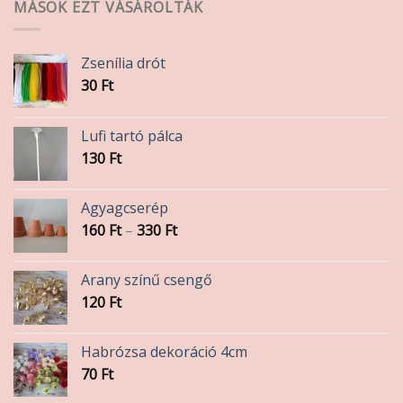
MÁSOK EZT VÁSÁROLTÁK
Zsenília drót
30
Ft
Lufi tartó pálca
130
Ft
Agyagcserép
Ártartomány:
160
Ft
–
330
Ft
160 Ft
-
Arany színű csengő
330 Ft
120
Ft
Habrózsa dekoráció 4cm
70
Ft