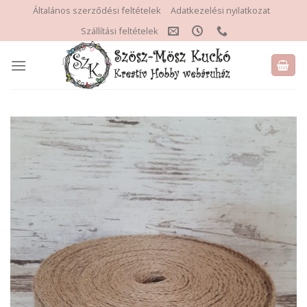
Skip
Általános szerződési feltételek
Adatkezelési nyilatkozat
to
Szállítási feltételek
content