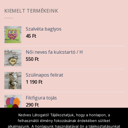
KIEMELT TERMÉKEINK
Szalvéta baglyos
45
Ft
Női neves fa kulcstartó / H
550
Ft
Szülinapos felirat
1 190
Ft
Filcfigura tojás
290
Ft
Kedves Látogató! Tájékoztatjuk, hogy a honlapon, a
Szalvéta virágos
felhasználói élmény fokozásának érdekében sütiket
alkalmazunk. A honlapunk használatával ön a tájékoztatásunkat
45
Ft