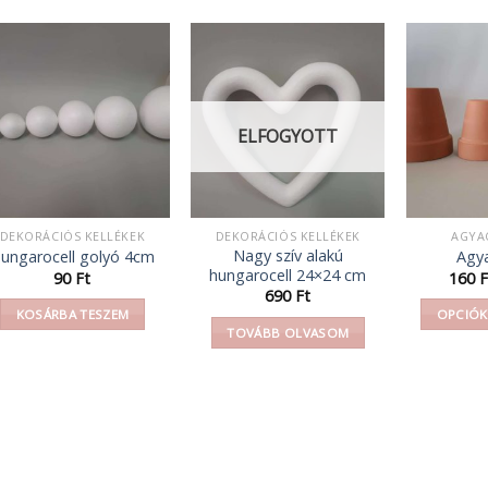
ELFOGYOTT
DEKORÁCIÓS KELLÉKEK
DEKORÁCIÓS KELLÉKEK
AGYA
Nagy szív alakú
ungarocell golyó 4cm
Agy
hungarocell 24×24 cm
y:
90
Ft
160
F
690
Ft
KOSÁRBA TESZEM
OPCIÓK
TOVÁBB OLVASOM