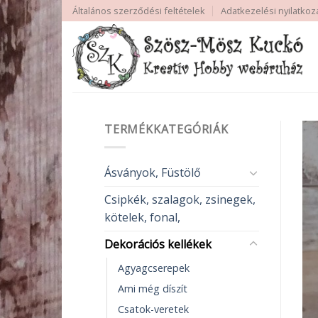
Skip
Általános szerződési feltételek
Adatkezelési nyilatkoz
to
content
TERMÉKKATEGÓRIÁK
Ásványok, Füstölő
Csipkék, szalagok, zsinegek,
kötelek, fonal,
Dekorációs kellékek
Agyagcserepek
Ami még díszít
Csatok-veretek