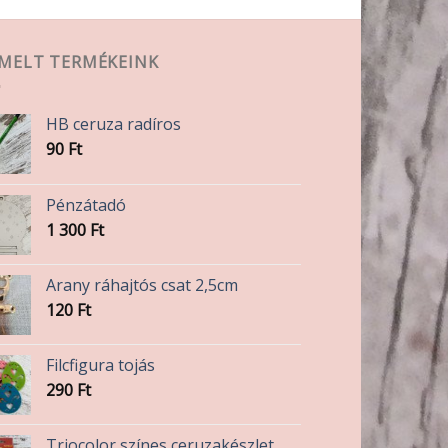
A
változatok
a
EMELT TERMÉKEINK
termékoldalon
választhatók
ki
HB ceruza radíros
90
Ft
Pénzátadó
1 300
Ft
Arany ráhajtós csat 2,5cm
120
Ft
Filcfigura tojás
290
Ft
Triocolor színes ceruzakészlet