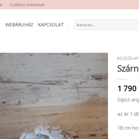
at
Szállítási feltételek
Keresés
WEBÁRUHÁZ
KAPCSOLAT
a
következőre:
KEZDŐLAP
Szárn
1 790
Gipsz an
az ár 1 d
18 cm ho