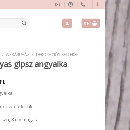
0
FT
/
WEBÁRUHÁZ
/
DEKORÁCIÓS KELLÉKEK
yas gipsz angyalka
Ft
gyalka
b-ra vonatkozik
sszú, 8 cm magas