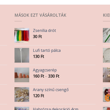
MÁSOK EZT VÁSÁROLTÁK
KI
Zsenília drót
30
Ft
Lufi tartó pálca
130
Ft
Agyagcserép
Ártartomány:
160
Ft
–
330
Ft
160 Ft
-
Arany színű csengő
330 Ft
120
Ft
Habrózsa dekoráció 4cm