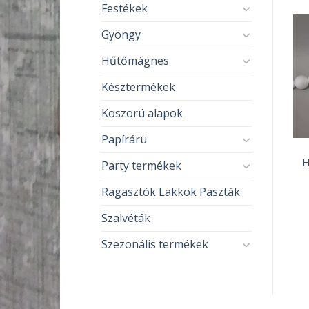
Festékek
Gyöngy
Hűtőmágnes
Késztermékek
Koszorú alapok
Papíráru
DEKORÁCIÓS KELLÉKEK
DEKORÁCIÓS KELLÉKEK
Hungarocell golyó 8cm
Hungarocell koszorú
H
Party termékek
Ártartomán
240
Ft
260
Ft
–
1 495
Ft
260 Ft
Ragasztók Lakkok Paszták
-
KOSÁRBA TESZEM
OPCIÓK VÁLASZTÁSA
1
495 Ft
Ennek
Szalvéták
a
Szezonális termékek
terméknek
több
variációja
van.