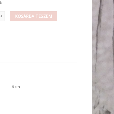
db
gipsz angyalka mennyiség
KOSÁRBA TESZEM
6 cm