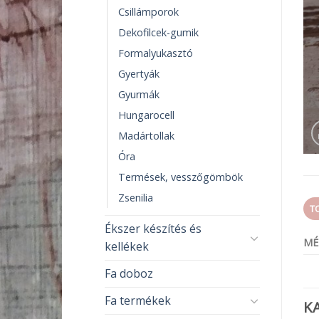
Csillámporok
Dekofilcek-gumik
Formalyukasztó
Gyertyák
Gyurmák
Hungarocell
Madártollak
Óra
Termések, vesszőgömbök
Zsenilia
T
Ékszer készítés és
MÉ
kellékek
Fa doboz
Fa termékek
K