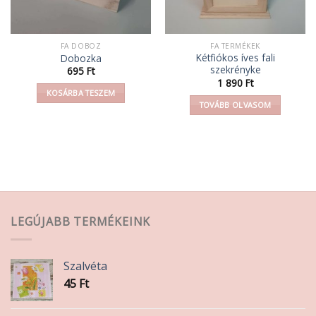
FA DOBOZ
FA TERMÉKEK
Kétfiókos íves fali
Dobozka
szekrényke
695
Ft
1 890
Ft
KOSÁRBA TESZEM
TOVÁBB OLVASOM
LEGÚJABB TERMÉKEINK
Szalvéta
45
Ft