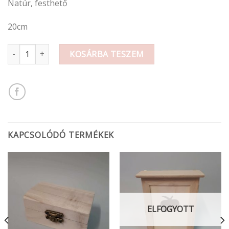
Natúr, festhető
20cm
Festhető fa nyúl 20cm mennyiség
KOSÁRBA TESZEM
KAPCSOLÓDÓ TERMÉKEK
ELFOGYOTT