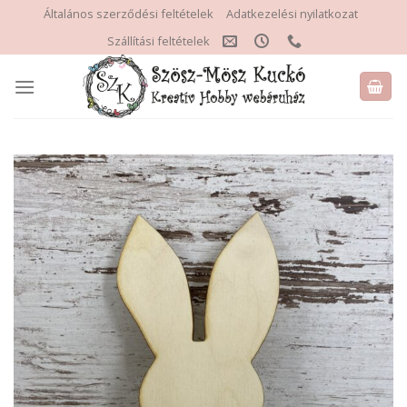
Skip
Általános szerződési feltételek
Adatkezelési nyilatkozat
to
Szállítási feltételek
content