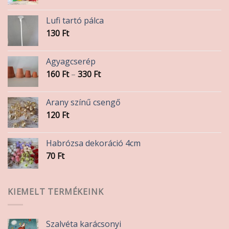
Lufi tartó pálca
130
Ft
Agyagcserép
Ártartomány:
160
Ft
–
330
Ft
160 Ft
-
Arany színű csengő
330 Ft
120
Ft
Habrózsa dekoráció 4cm
70
Ft
KIEMELT TERMÉKEINK
Szalvéta karácsonyi