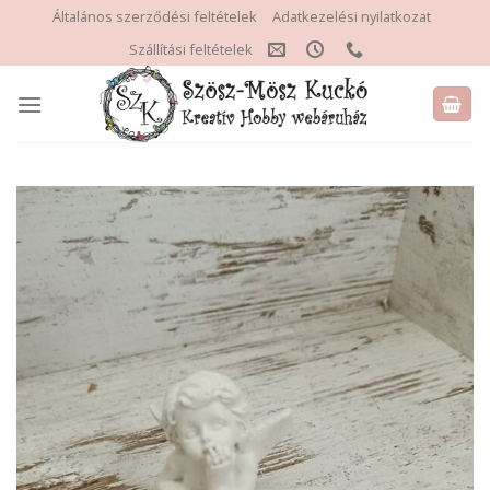
Skip
Általános szerződési feltételek
Adatkezelési nyilatkozat
to
Szállítási feltételek
content