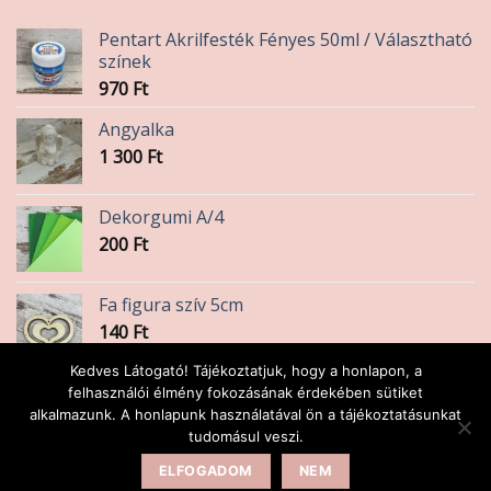
Pentart Akrilfesték Fényes 50ml / Választható
színek
970
Ft
Angyalka
1 300
Ft
Dekorgumi A/4
200
Ft
Fa figura szív 5cm
140
Ft
Kedves Látogató! Tájékoztatjuk, hogy a honlapon, a
Ekrü 10 cm
felhasználói élmény fokozásának érdekében sütiket
alkalmazunk. A honlapunk használatával ön a tájékoztatásunkat
580
Ft
tudomásul veszi.
ELFOGADOM
NEM