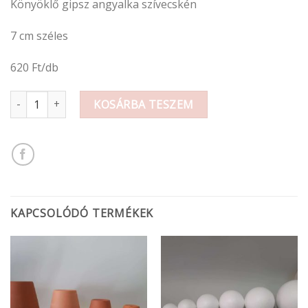
Könyöklő gipsz angyalka szívecskén
7 cm széles
620 Ft/db
Angyalka mennyiség
KOSÁRBA TESZEM
KAPCSOLÓDÓ TERMÉKEK