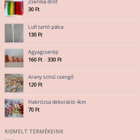
Zsenília drót
30
Ft
Lufi tartó pálca
130
Ft
Agyagcserép
Ártartomány:
160
Ft
–
330
Ft
160 Ft
-
Arany színű csengő
330 Ft
120
Ft
Habrózsa dekoráció 4cm
70
Ft
KIEMELT TERMÉKEINK