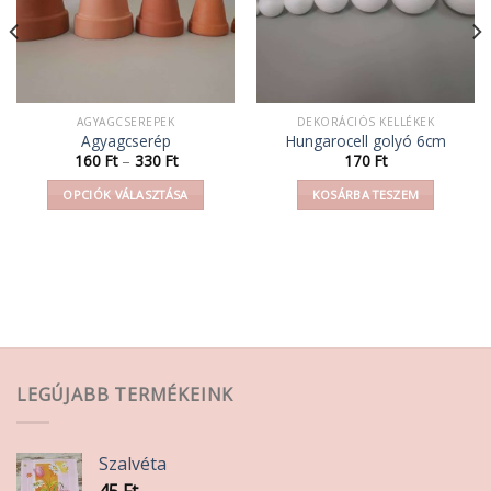
AGYAGCSEREPEK
DEKORÁCIÓS KELLÉKEK
Agyagcserép
Hungarocell golyó 6cm
Ártartomány:
160
Ft
–
330
Ft
170
Ft
160 Ft
-
OPCIÓK VÁLASZTÁSA
KOSÁRBA TESZEM
330 Ft
Ennek
a
terméknek
több
variációja
van.
A
változatok
LEGÚJABB TERMÉKEINK
a
termékoldalon
választhatók
Szalvéta
ki
45
Ft